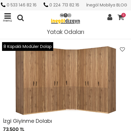
0 533 146 82 16
0 224 713 82 16
İnegöl Mobilya BLOG
0
menü
Yatak Odaları
8 Kapaklı Modüler Dolap
İzgi Giyinme Dolabı
73,500 TL