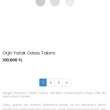
Orjin Yatak Odası Takımı
100,600 TL
1
2
3
İnegöl Mobilya Yatak Odası: Modern Tasarımlarla Rüya Gibi Bir
Uyku Alanı Yaratın
Uyku, günün en önemli dinlenme anıdır ve bu deneyimi daha
keyifli hale getirmek için doğru bir yatak odası tasarımı şarttır. İşte