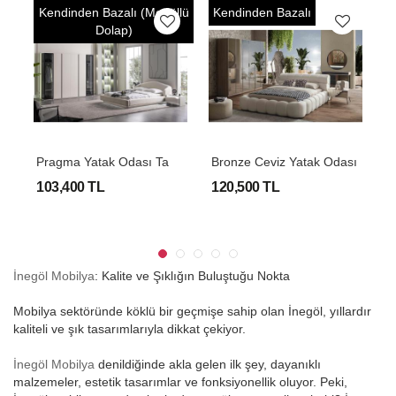
p
Kendinden Bazalı (Modüllü
Kendinden Bazalı
K
Dolap)
P
Ragma Yatak Odası Takımı
Bronze Ceviz Yatak Odası
C
103,400 TL
120,500 TL
8
İnegöl Mobilya
: Kalite ve Şıklığın Buluştuğu Nokta
Mobilya sektöründe köklü bir geçmişe sahip olan İnegöl, yıllardır
kaliteli ve şık tasarımlarıyla dikkat çekiyor.
İnegöl Mobilya
denildiğinde akla gelen ilk şey, dayanıklı
malzemeler, estetik tasarımlar ve fonksiyonellik oluyor. Peki,