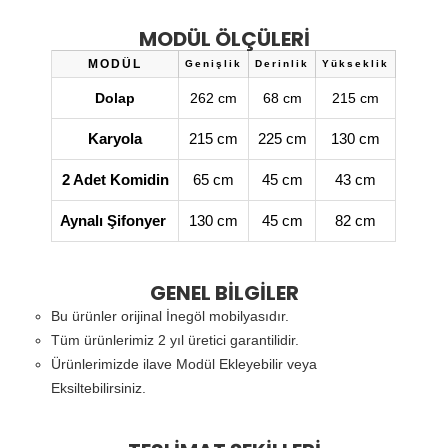
MODÜL ÖLÇÜLERİ
MODÜL
Genişlik
Derinlik
Yükseklik
Dolap
262 cm
68 cm
215 cm
Karyola
215 cm
225 cm
130 cm
2 Adet Komidin
65 cm
45 cm
43 cm
Aynalı Şifonyer
130 cm
45 cm
82 cm
GENEL BİLGİLER
Bu ürünler orijinal İnegöl mobilyasıdır.
Tüm ürünlerimiz 2 yıl üretici garantilidir.
Ürünlerimizde ilave Modül Ekleyebilir veya
Eksiltebilirsiniz.