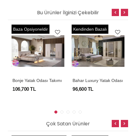
Bu Ürünler İlginizi Çekebilir
Baza Opsiyoneldir
Kendinden Bazalı
K
Bonje Yatak Odası Takımı
Bahar Luxury Yatak Odası
106,700 TL
96,600 TL
1
Çok Satan Ürünler