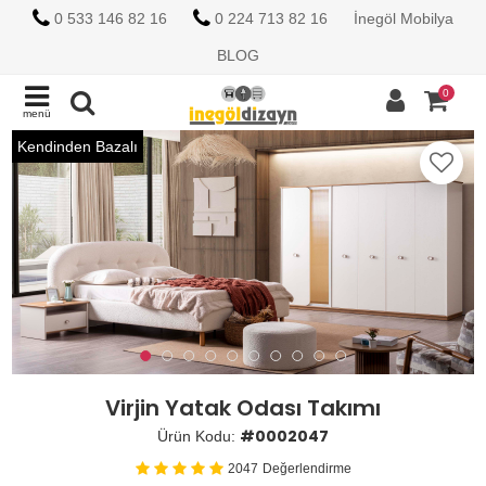
0 533 146 82 16
0 224 713 82 16
İnegöl Mobilya
BLOG
0
menü
Kendinden Bazalı
Virjin Yatak Odası Takımı
#0002047
Ürün Kodu:
2047
Değerlendirme