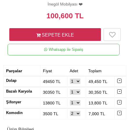
İnegöl Mobilyası ❤️
100,600
TL
SEPETE EKLE
Whatsapp ile Sipariş
Parçalar
Fiyat
Adet
Toplam
Dolap
49450
TL
49,450
TL
Bazalı Karyola
30350
TL
30,350
TL
Şifonyer
13800
TL
13,800
TL
Komodin
3500
TL
7,000
TL
Ürün Bilgileri