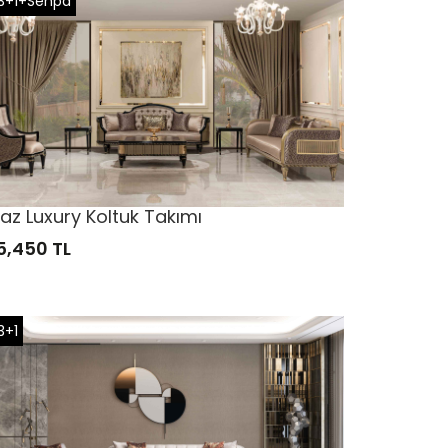
3+1+Sehpa
raz Luxury Koltuk Takımı
5,450 TL
3+1