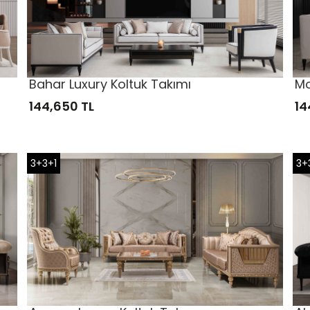
Bahar Luxury Koltuk Takımı
Mo
144,650 TL
14
3+3+1
3+