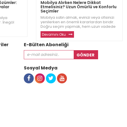
Çözümler:
Mobilya Alırken Nelere Dikkat
yalar
Etmelisiniz? Uzun Ömürlü ve Konforlu
Seçimler
Mobilya satın almak, evinizi veya ofisinizi
bilya
yenilerken en önemli kararlardan biridir.
. İnegöl
Doğru seçim yapmak, hem uzun vadede
nforlu ve
konfor hem de estetik açısından büyük bir
ak evinizde
Devamını Oku
fark yaratır. İnegöl Dizayn olarak,
yardımcı
müşterilerimizin en iyi mobilyaları
in
iler
E-Bülten Aboneliği
seçebilmesi için di
Sosyal Medya