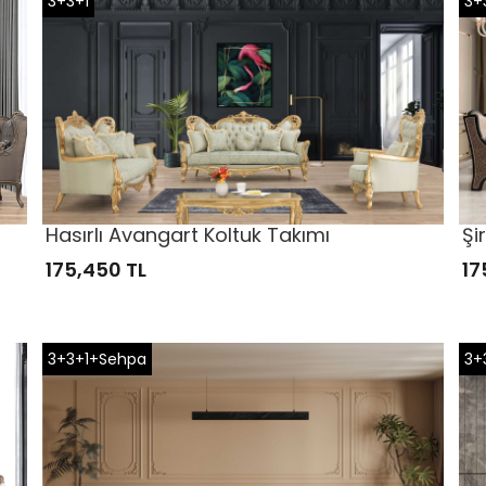
3+3+1
3+
Hasırlı Avangart Koltuk Takımı
Şi
175,450 TL
17
3+3+1+Sehpa
3+