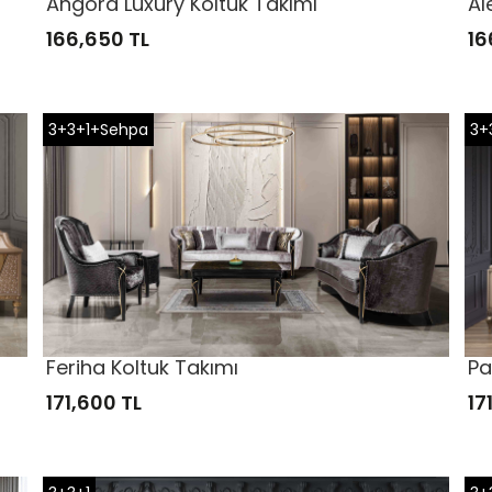
Angora Luxury Koltuk Takımı
Al
166,650 TL
16
3+3+1+Sehpa
3+
Feriha Koltuk Takımı
Pa
171,600 TL
17