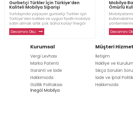
Gurbetçi Türkler İçin Türkiye’den
Mobilya Bak
Kaliteli Mobilya Siparişi
Ömürlü Kull
Yurtdışında yaşayan gurbetçi Türkler için
Mobilyalarını
Türkiye’den kaliteli ve uygun fiyatlı mobilya
kullanabilme
satın almak artık çok daha kolay! İnegöl
yöntemlerini
Dizayn, evinizi sıcacık bir yuva haline
Dizayn, mobi
Devamını Oku
Devamını O
getirecek dayanıklı ve modern mobilyalar
etkili ipuçla
sunuyor. Avrupa ve diğer ülkelerde
fazla bilgi ve
yaşayan gu
Kurumsal
Müşteri Hizmet
Vergi Levhası
İletişim
Marka Patenti
Nakliye ve Kurulu
Garanti ve İade
Sıkça Sorulan Soru
Hakkımızda
İade ve İptal Politi
Gizlilik Politakası
Hakkımızda
İnegöl Mobilya