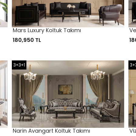
Mars Luxury Koltuk Takımı
Ve
180,950 TL
18
3+3+1
3+
Narin Avangart Koltuk Takımı
Vi