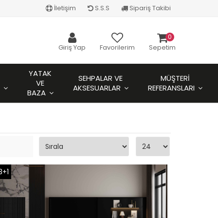
İletişim
S.S.S
Sipariş Takibi
0
Giriş Yap
Favorilerim
Sepetim
YATAK
SEHPALAR VE
MÜŞTERI
VE
AKSESUARLAR
REFERANSLARI
BAZA
3+1