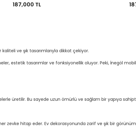
187,000 TL
18
kaliteli ve şık tasarımlarıyla dikkat çekiyor.
eler, estetik tasarımlar ve fonksiyonellik oluyor. Peki, İnegöl mob
lerle üretilir. Bu sayede uzun ömürlü ve sağlam bir yapıya sahipti
ı, her zevke hitap eder. Ev dekorasyonunda zarif ve şık bir görünüm