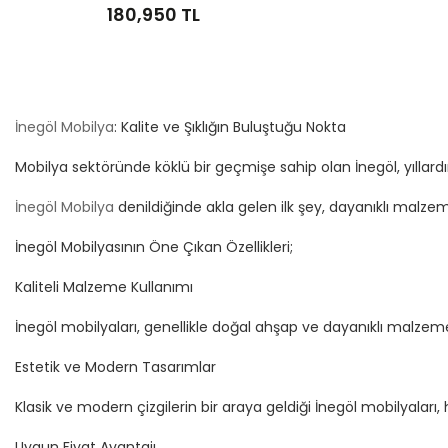
180,950 TL
İnegöl Mobilya
: Kalite ve Şıklığın Buluştuğu Nokta
Mobilya sektöründe köklü bir geçmişe sahip olan İnegöl, yıllardır 
İnegöl Mobilya
denildiğinde akla gelen ilk şey, dayanıklı malzem
İnegöl Mobilyasının Öne Çıkan Özellikleri;
Kaliteli Malzeme Kullanımı
İnegöl mobilyaları, genellikle doğal ahşap ve dayanıklı malzeme
Estetik ve Modern Tasarımlar
Klasik ve modern çizgilerin bir araya geldiği İnegöl mobilyalar
Uygun Fiyat Avantajı