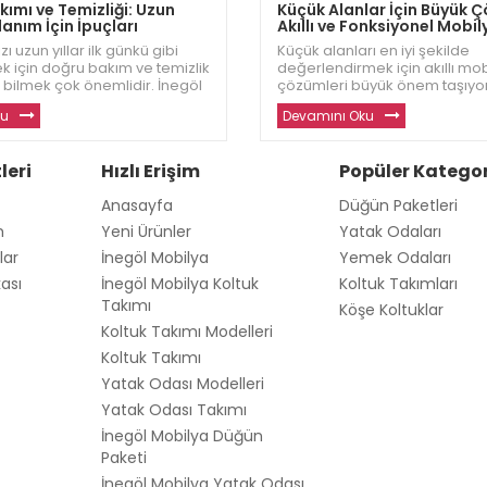
ımı ve Temizliği: Uzun
Küçük Alanlar İçin Büyük 
anım İçin İpuçları
Akıllı ve Fonksiyonel Mobil
zı uzun yıllar ilk günkü gibi
Küçük alanları en iyi şekilde
k için doğru bakım ve temizlik
değerlendirmek için akıllı mo
 bilmek çok önemlidir. İnegöl
çözümleri büyük önem taşıyor
lyalarınızı korumanız için en
Dizayn, dar alanlar için şık, ko
ku
Devamını Oku
rını sizlerle paylaşıyor. Daha
fonksiyonel mobilyalar sunar
 kaliteli mobilyalar için w
daha fazla alan yaratmanıza 
oluyor. Siz de küçük alanlar iç
leri
Hızlı Erişim
Popüler Kategor
Anasayfa
Düğün Paketleri
m
Yeni Ürünler
Yatak Odaları
lar
İnegöl Mobilya
Yemek Odaları
kası
İnegöl Mobilya Koltuk
Koltuk Takımları
Takımı
Köşe Koltuklar
Koltuk Takımı Modelleri
Koltuk Takımı
Yatak Odası Modelleri
Yatak Odası Takımı
İnegöl Mobilya Düğün
Paketi
İnegöl Mobilya Yatak Odası