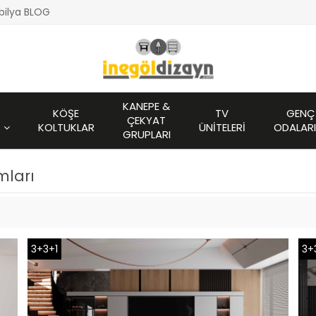
bilya BLOG
KANEPE &
KÖŞE
TV
GENÇ
ÇEKYAT
KOLTUKLAR
ÜNITELERI
ODALARI
GRUPLARI
mları
3+3+1
3+