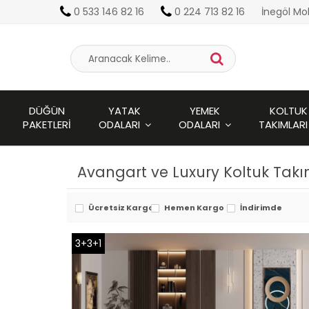
0 533 146 82 16
0 224 713 82 16
İnegöl Mo
DÜĞÜN
YATAK
YEMEK
KOLTUK
PAKETLERI
ODALARI
ODALARI
TAKIMLARI
Avangart ve Luxury Koltuk Takı
Ücretsiz Kargo
Hemen Kargo
İndirimde
3+3+1