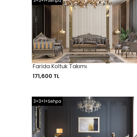
3+3+1+Sehpa
Farida Koltuk Takımı
171,600 TL
3+3+1+Sehpa