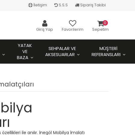
İletişim
S.S.S
Sipariş Takibi
0
Giriş Yap
Favorilerim
Sepetim
YATAK
SEHPALAR VE
MÜŞTERI
VE
AKSESUARLAR
REFERANSLARI
BAZA
malatçıları
bilya
rı
zellikleri ile anılır. İnegöl Mobilya İmalatı