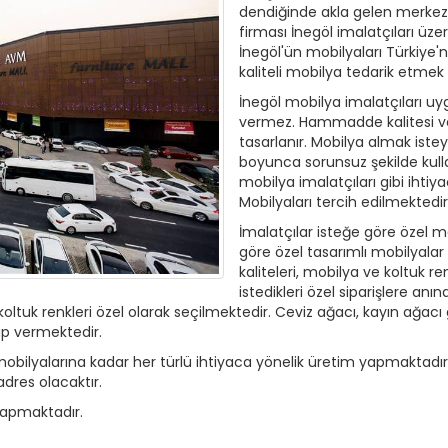
dendiğinde akla gelen merkezl
firması İnegöl imalatçıları üz
İnegöl'ün mobilyaları Türkiye'
kaliteli mobilya tedarik etmek 
İnegöl mobilya imalatçıları u
vermez. Hammadde kalitesi ve
tasarlanır. Mobilya almak istey
boyunca sorunsuz şekilde kulla
mobilya imalatçıları gibi ihtiya
Mobilyaları tercih edilmektedi
İmalatçılar isteğe göre özel m
göre özel tasarımlı mobilyalar i
kaliteleri, mobilya ve koltuk ren
istedikleri özel siparişlere anınd
oltuk renkleri özel olarak seçilmektedir. Ceviz ağacı, kayın ağacı gi
vap vermektedir.
obilyalarına kadar her türlü ihtiyaca yönelik üretim yapmaktadırla
adres olacaktır.
yapmaktadır.