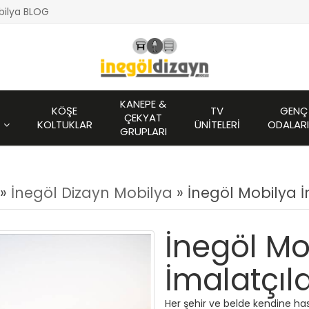
bilya BLOG
KANEPE &
KÖŞE
TV
GENÇ
ÇEKYAT
KOLTUKLAR
ÜNITELERI
ODALARI
GRUPLARI
 »
İnegöl Dizayn Mobilya
» İnegöl Mobilya İ
İnegöl Mo
İmalatçıla
Her şehir ve belde kendine has ö