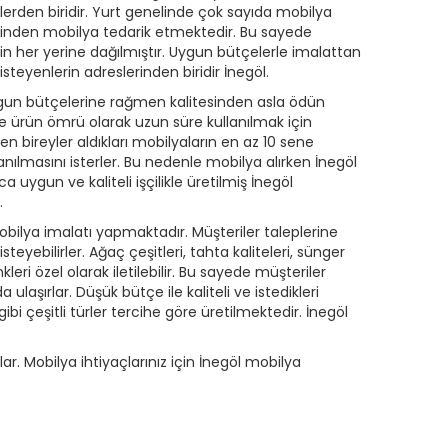
erden biridir. Yurt genelinde çok sayıda mobilya
erinden mobilya tedarik etmektedir. Bu sayede
nin her yerine dağılmıştır. Uygun bütçelerle imalattan
isteyenlerin adreslerinden biridir İnegöl.
ygun bütçelerine rağmen kalitesinden asla ödün
 ürün ömrü olarak uzun süre kullanılmak için
en bireyler aldıkları mobilyaların en az 10 sene
nılmasını isterler. Bu nedenle mobilya alırken İnegöl
ca uygun ve kaliteli işçilikle üretilmiş İnegöl
r.
obilya imalatı yapmaktadır. Müşteriler taleplerine
steyebilirler. Ağaç çeşitleri, tahta kaliteleri, sünger
kleri özel olarak iletilebilir. Bu sayede müşteriler
a ulaşırlar. Düşük bütçe ile kaliteli ve istedikleri
bi çeşitli türler tercihe göre üretilmektedir. İnegöl
r. Mobilya ihtiyaçlarınız için İnegöl mobilya