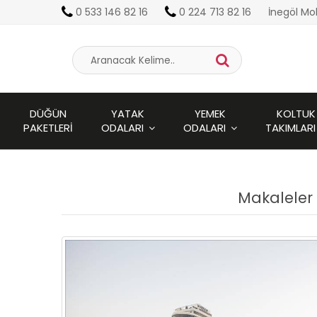
0 533 146 82 16
0 224 713 82 16
İnegöl Mo
DÜĞÜN
YATAK
YEMEK
KOLTUK
PAKETLERI
ODALARI
ODALARI
TAKIMLARI
Makaleler