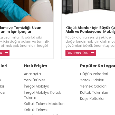
ımı ve Temizliği: Uzun
Küçük Alanlar İçin Büyük 
anım İçin İpuçları
Akıllı ve Fonksiyonel Mobil
zı uzun yıllar ilk günkü gibi
Küçük alanları en iyi şekilde
k için doğru bakım ve temizlik
değerlendirmek için akıllı mo
 bilmek çok önemlidir. İnegöl
çözümleri büyük önem taşıyor
lyalarınızı korumanız için en
Dizayn, dar alanlar için şık, ko
ku
Devamını Oku
rını sizlerle paylaşıyor. Daha
fonksiyonel mobilyalar sunar
 kaliteli mobilyalar için w
daha fazla alan yaratmanıza 
oluyor. Siz de küçük alanlar iç
leri
Hızlı Erişim
Popüler Kategor
Anasayfa
Düğün Paketleri
m
Yeni Ürünler
Yatak Odaları
lar
İnegöl Mobilya
Yemek Odaları
kası
İnegöl Mobilya Koltuk
Koltuk Takımları
Takımı
Köşe Koltuklar
Koltuk Takımı Modelleri
Koltuk Takımı