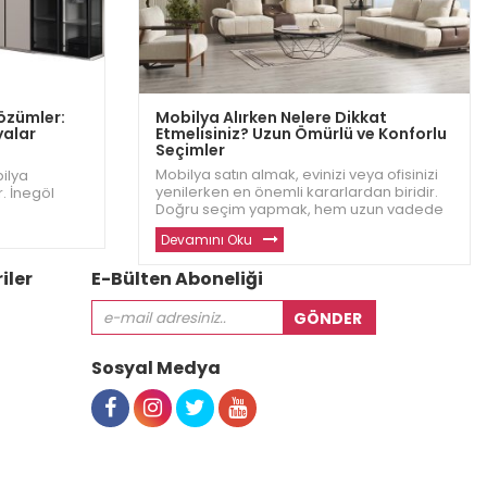
Çözümler:
Mobilya Alırken Nelere Dikkat
yalar
Etmelisiniz? Uzun Ömürlü ve Konforlu
Seçimler
Mobilya satın almak, evinizi veya ofisinizi
bilya
yenilerken en önemli kararlardan biridir.
. İnegöl
Doğru seçim yapmak, hem uzun vadede
nforlu ve
konfor hem de estetik açısından büyük bir
ak evinizde
Devamını Oku
fark yaratır. İnegöl Dizayn olarak,
yardımcı
müşterilerimizin en iyi mobilyaları
in
iler
E-Bülten Aboneliği
seçebilmesi için di
Sosyal Medya