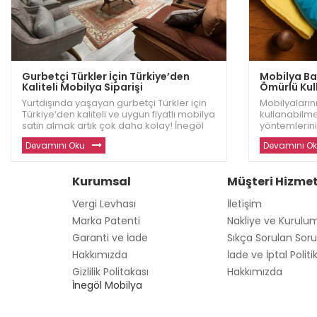
Gurbetçi Türkler İçin Türkiye’den
Mobilya Bak
Kaliteli Mobilya Siparişi
Ömürlü Kull
Yurtdışında yaşayan gurbetçi Türkler için
Mobilyalarını
Türkiye’den kaliteli ve uygun fiyatlı mobilya
kullanabilme
satın almak artık çok daha kolay! İnegöl
yöntemlerini
Dizayn, evinizi sıcacık bir yuva haline
Dizayn, mobi
Devamını Oku
Devamını O
getirecek dayanıklı ve modern mobilyalar
etkili ipuçla
sunuyor. Avrupa ve diğer ülkelerde
fazla bilgi ve
yaşayan gu
Kurumsal
Müşteri Hizmet
Vergi Levhası
İletişim
Marka Patenti
Nakliye ve Kurulu
Garanti ve İade
Sıkça Sorulan Soru
Hakkımızda
İade ve İptal Politi
Gizlilik Politakası
Hakkımızda
İnegöl Mobilya