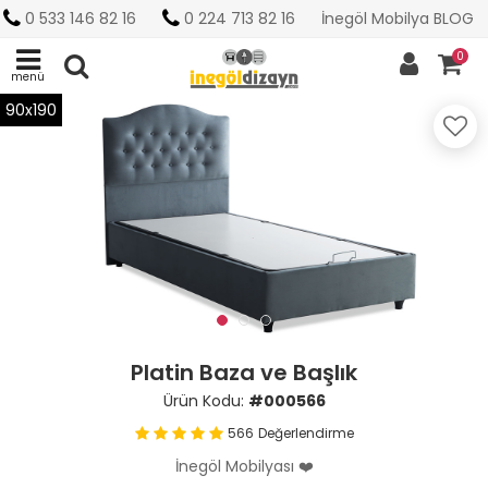
0 533 146 82 16
0 224 713 82 16
İnegöl Mobilya BLOG
0
menü
90x190
Platin Baza ve Başlık
Ürün Kodu:
#000566
566
Değerlendirme
İnegöl Mobilyası ❤️