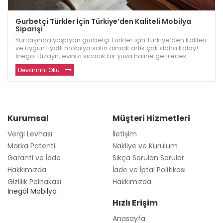
Gurbetçi Türkler İçin Türkiye’den Kaliteli Mobilya
Siparişi
Yurtdışında yaşayan gurbetçi Türkler için Türkiye’den kaliteli
ve uygun fiyatlı mobilya satın almak artık çok daha kolay!
İnegöl Dizayn, evinizi sıcacık bir yuva haline getirecek
dayanıklı ve modern mobilyalar sunuyor. Avrupa ve diğer
Devamını Oku
ülkelerde yaşayan gu
Kurumsal
Müşteri Hizmetleri
Vergi Levhası
İletişim
Marka Patenti
Nakliye ve Kurulum
Garanti ve İade
Sıkça Sorulan Sorular
Hakkımızda
İade ve İptal Politikası
Gizlilik Politakası
Hakkımızda
İnegöl Mobilya
Hızlı Erişim
Anasayfa