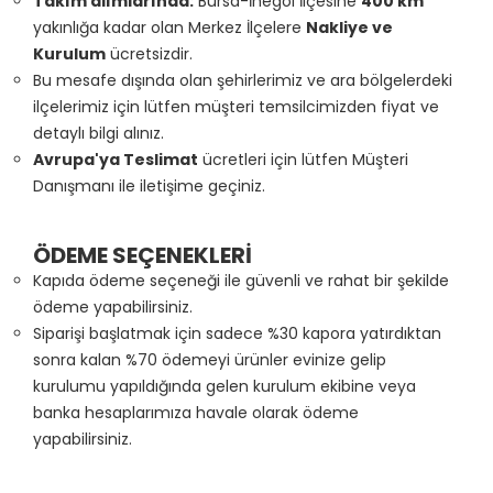
Takım alımlarında:
Bursa-İnegöl İlçesine
400 km
yakınlığa kadar olan Merkez İlçelere
Nakliye ve
Kurulum
ücretsizdir.
Bu mesafe dışında olan şehirlerimiz ve ara bölgelerdeki
ilçelerimiz için lütfen müşteri temsilcimizden fiyat ve
detaylı bilgi alınız.
Avrupa'ya Teslimat
ücretleri için lütfen Müşteri
Danışmanı ile iletişime geçiniz.
ÖDEME SEÇENEKLERİ
Kapıda ödeme seçeneği ile güvenli ve rahat bir şekilde
ödeme yapabilirsiniz.
Siparişi başlatmak için sadece %30 kapora yatırdıktan
sonra kalan %70 ödemeyi ürünler evinize gelip
kurulumu yapıldığında gelen kurulum ekibine veya
banka hesaplarımıza havale olarak ödeme
yapabilirsiniz.