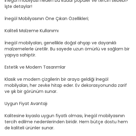
İnegöl mobilyası neden bu kadar popüler ve tercih sebebi?
İşte detaylar!
İnegöl Mobilyasının Öne Çıkan Özellikleri;
Kaliteli Malzeme Kullanımı
İnegöl mobilyaları, genellikle doğal ahşap ve dayanıklı
malzemelerle üretilir. Bu sayede uzun ömürlü ve sağlam bir
yapıya sahiptir.
Estetik ve Modern Tasarımlar
Klasik ve modern çizgilerin bir araya geldiği İnegöl
mobilyaları, her zevke hitap eder. Ev dekorasyonunda zarif
ve şık bir görünüm sunar.
Uygun Fiyat Avantajı
Kalitesine kıyasla uygun fiyatlı olması, İnegöl mobilyasının
tercih edilme nedenlerinden biridir. Hem bütçe dostu hem
de kaliteli ürünler sunar.