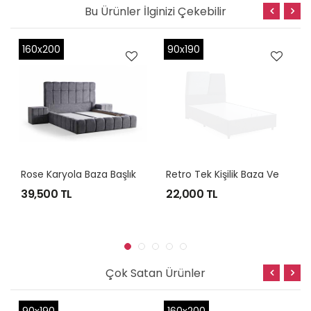
Bu Ürünler İlginizi Çekebilir
160x200
90x190
R
Ose Karyola Baza Başlık Komodin
R
Etro Tek Kişilik Baza Ve Başlık
39,500 TL
22,000 TL
Çok Satan Ürünler