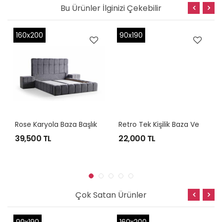
Bu Ürünler İlginizi Çekebilir
160x200
90x190
R
Ose Karyola Baza Başlık Komodin
R
Etro Tek Kişilik Baza Ve Başlık
39,500 TL
22,000 TL
Çok Satan Ürünler