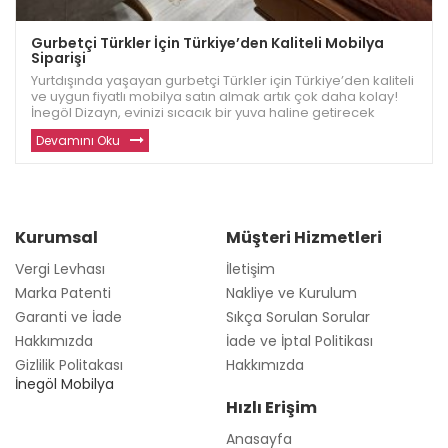
Gurbetçi Türkler İçin Türkiye’den Kaliteli Mobilya
Siparişi
Yurtdışında yaşayan gurbetçi Türkler için Türkiye’den kaliteli
ve uygun fiyatlı mobilya satın almak artık çok daha kolay!
İnegöl Dizayn, evinizi sıcacık bir yuva haline getirecek
dayanıklı ve modern mobilyalar sunuyor. Avrupa ve diğer
Devamını Oku
ülkelerde yaşayan gu
Kurumsal
Müşteri Hizmetleri
Vergi Levhası
İletişim
Marka Patenti
Nakliye ve Kurulum
Garanti ve İade
Sıkça Sorulan Sorular
Hakkımızda
İade ve İptal Politikası
Gizlilik Politakası
Hakkımızda
İnegöl Mobilya
Hızlı Erişim
Anasayfa