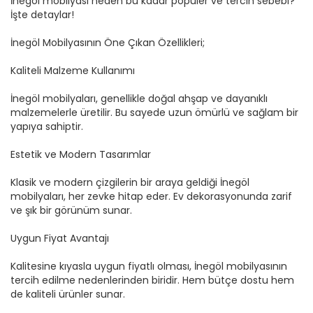
İnegöl mobilyası neden bu kadar popüler ve tercih sebebi?
İşte detaylar!
İnegöl Mobilyasının Öne Çıkan Özellikleri;
Kaliteli Malzeme Kullanımı
İnegöl mobilyaları, genellikle doğal ahşap ve dayanıklı
malzemelerle üretilir. Bu sayede uzun ömürlü ve sağlam bir
yapıya sahiptir.
Estetik ve Modern Tasarımlar
Klasik ve modern çizgilerin bir araya geldiği İnegöl
mobilyaları, her zevke hitap eder. Ev dekorasyonunda zarif
ve şık bir görünüm sunar.
Uygun Fiyat Avantajı
Kalitesine kıyasla uygun fiyatlı olması, İnegöl mobilyasının
tercih edilme nedenlerinden biridir. Hem bütçe dostu hem
de kaliteli ürünler sunar.