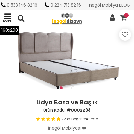
0 533 146 82 16
0 224 713 82 16
İnegöl Mobilya BLOG
0
menü
160x200
Lidya Baza ve Başlık
Ürün Kodu:
#0002238
2238
Değerlendirme
İnegöl Mobilyası ❤️