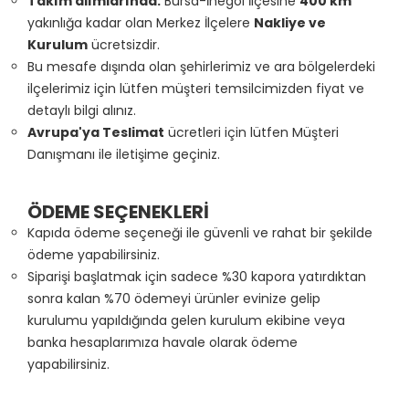
Takım alımlarında:
Bursa-İnegöl İlçesine
400 km
yakınlığa kadar olan Merkez İlçelere
Nakliye ve
Kurulum
ücretsizdir.
Bu mesafe dışında olan şehirlerimiz ve ara bölgelerdeki
ilçelerimiz için lütfen müşteri temsilcimizden fiyat ve
detaylı bilgi alınız.
Avrupa'ya Teslimat
ücretleri için lütfen Müşteri
Danışmanı ile iletişime geçiniz.
ÖDEME SEÇENEKLERİ
Kapıda ödeme seçeneği ile güvenli ve rahat bir şekilde
ödeme yapabilirsiniz.
Siparişi başlatmak için sadece %30 kapora yatırdıktan
sonra kalan %70 ödemeyi ürünler evinize gelip
kurulumu yapıldığında gelen kurulum ekibine veya
banka hesaplarımıza havale olarak ödeme
yapabilirsiniz.