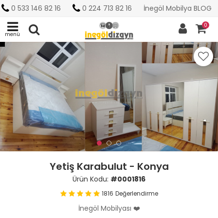
0 533 146 82 16
0 224 713 82 16
İnegöl Mobilya BLOG
0
menü
Yetiş Karabulut - Konya
Ürün Kodu:
#0001816
1816
Değerlendirme
İnegöl Mobilyası ❤️