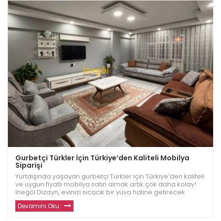
Gurbetçi Türkler İçin Türkiye’den Kaliteli Mobilya
Siparişi
Yurtdışında yaşayan gurbetçi Türkler için Türkiye’den kaliteli
ve uygun fiyatlı mobilya satın almak artık çok daha kolay!
İnegöl Dizayn, evinizi sıcacık bir yuva haline getirecek
dayanıklı ve modern mobilyalar sunuyor. Avrupa ve diğer
Devamını Oku
ülkelerde yaşayan gu