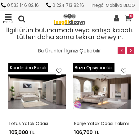
0 533 146 82 16
0 224 713 82 16
İnegöl Mobilya BLOG
0
menü
İlgili ürün bulunamadı veya satışa kapalı.
Lütfen daha sonra tekrar deneyin.
Bu Ürünler İlginizi Çekebilir
Baza Opsiyoneldir
Kendinden Bazalı
Bonje Yatak Odası Takımı
Bahar Luxury Yatak Odası
106,700 TL
96,600 TL