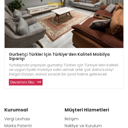
Gurbetçi Türkler İçin Türkiye’den Kaliteli Mobilya
Siparişi
Yurtdışında yaşayan gurbetçi Türkler için Türkiye’den kaliteli
ve uygun fiyatlı mobilya satın almak artık çok daha kolay!
İnegöl Dizayn, evinizi sıcacık bir yuva haline getirecek
dayanıklı ve modern mobilyalar sunuyor. Avrupa ve diğer
Devamını Oku
ülkelerde yaşayan gu
Kurumsal
Müşteri Hizmetleri
Vergi Levhası
İletişim
Marka Patenti
Nakliye ve Kurulum