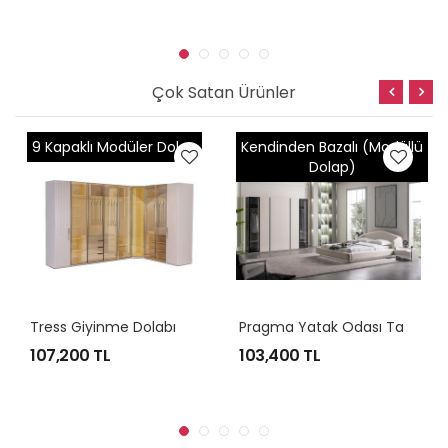
Çok Satan Ürünler
Kendinden Bazalı (Modüllü
Kendinden Bazalı
Dolap)
P
Ragma Yatak Odası Takımı
Bronze Ceviz Yatak Odası
103,400 TL
120,500 TL