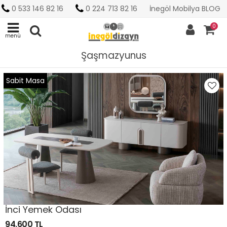
0 533 146 82 16
0 224 713 82 16
İnegöl Mobilya BLOG
0
menü
Şaşmazyunus
Sabit Masa
İnci Yemek Odası
94,600 TL