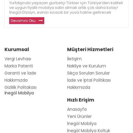
Yurtdışında yaşayan gurbetçi Türkler için Türkiye’den kaliteli
ve uygun fiyatlı mobilya satın almak artık çok daha kolay!
İnegöl Dizayn, evinizi sıcacık bir yuva haline getirecek
dayanıklı ve modern mobilyalar sunuyor. Avrupa ve diğer
Devamını Oku
ülkelerde yaşayan gu
Kurumsal
Müşteri Hizmetleri
Vergi Levhası
İletişim
Marka Patenti
Nakliye ve Kurulum
Garanti ve İade
Sıkça Sorulan Sorular
Hakkımızda
İade ve İptal Politikası
Gizlilik Politakası
Hakkımızda
İnegöl Mobilya
Hızlı Erişim
Anasayfa
Yeni Ürünler
İnegöl Mobilya
İnegöl Mobilya Koltuk