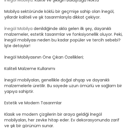
İnegöl mobilyaları, genellikle doğal ahşap ve dayanıklı
malzemelerle üretilir. Bu sayede uzun ömürlü ve sağlam bir
yapıya sahiptir.
Estetik ve Modern Tasarımlar
Klasik ve modern çizgilerin bir araya geldiği İnegöl
mobilyaları, her zevke hitap eder. Ev dekorasyonunda zarif
ve şık bir görünüm sunar.
Uygun Fiyat Avantajı
Kalitesine kıyasla uygun fiyatlı olması, İnegöl mobilyasının
tercih edilme nedenlerinden biridir. Hem bütçe dostu hem
de kaliteli ürünler sunar.
El İşçiliği ve Özgün Tasarımlar
İnegöl mobilya üreticileri, el işçiliğine büyük önem verir. Bu
sayede her ürün benzersiz ve özgün bir görünüme sahiptir.
Blog & Haberler