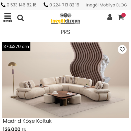
0 533 146 82 16
0 224 713 82 16
İnegöl Mobilya BLOG
0
menü
PRS
370x370 cm
Madrid Köşe Koltuk
136,000 TL