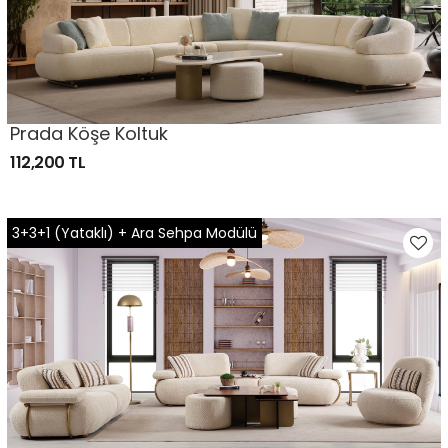
Prada Köşe Koltuk
112,200 TL
3+3+1 (Yataklı) + Ara Sehpa Modülü