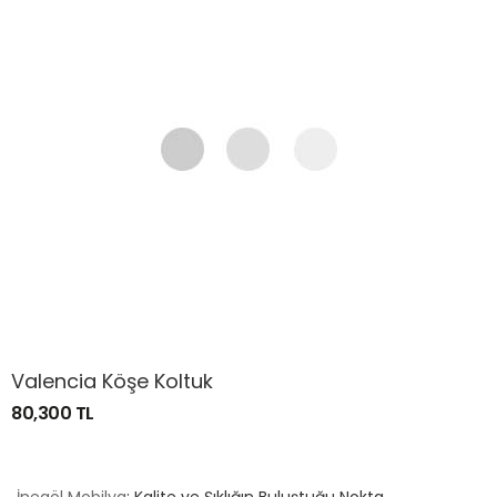
Valencia Köşe Koltuk
80,300 TL
İnegöl Mobilya
: Kalite ve Şıklığın Buluştuğu Nokta
Mobilya sektöründe köklü bir geçmişe sahip olan İnegöl,
yıllardır kaliteli ve şık tasarımlarıyla dikkat çekiyor.
İnegöl Mobilya
denildiğinde akla gelen ilk şey, dayanıklı
malzemeler, estetik tasarımlar ve fonksiyonellik oluyor. Peki,
İnegöl mobilyası neden bu kadar popüler ve tercih sebebi?
İşte detaylar!
İnegöl Mobilyasının Öne Çıkan Özellikleri;
Kaliteli Malzeme Kullanımı