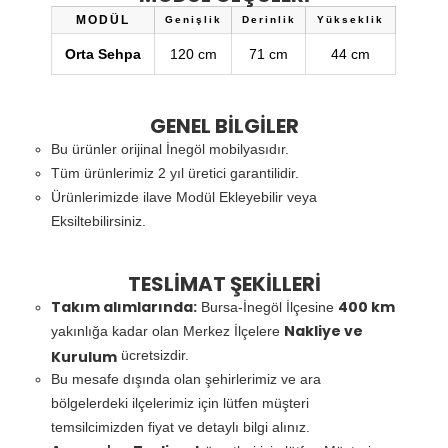
MODÜL
Genişlik
Derinlik
Yükseklik
Orta Sehpa
120 cm
71 cm
44 cm
GENEL BİLGİLER
Bu ürünler orijinal İnegöl mobilyasıdır.
Tüm ürünlerimiz 2 yıl üretici garantilidir.
Ürünlerimizde ilave Modül Ekleyebilir veya
Eksiltebilirsiniz.
TESLİMAT ŞEKİLLERİ
Takım alımlarında:
400 km
Bursa-İnegöl İlçesine
Nakliye ve
yakınlığa kadar olan Merkez İlçelere
Kurulum
ücretsizdir.
Bu mesafe dışında olan şehirlerimiz ve ara
bölgelerdeki ilçelerimiz için lütfen müşteri
temsilcimizden fiyat ve detaylı bilgi alınız.