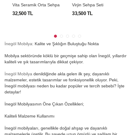
A
ehpa Seti
Vita Seramik Orta Sehpa
Virjin Sehpa Seti
V
32,500 TL
33,500 TL
2
İnegöl Mobilya
: Kalite ve Şıklığın Buluştuğu Nokta
Mobilya sektöründe köklü bir geçmişe sahip olan İnegöl, yıllardır
kaliteli ve şık tasarımlarıyla dikkat çekiyor.
İnegöl Mobilya
denildiğinde akla gelen ilk şey, dayanıklı
malzemeler, estetik tasarımlar ve fonksiyonellik oluyor. Peki,
İnegöl mobilyası neden bu kadar popüler ve tercih sebebi? İşte
detaylar!
İnegöl Mobilyasının Öne Çıkan Özellikleri;
Kaliteli Malzeme Kullanımı
İnegöl mobilyaları, genellikle doğal ahşap ve dayanıklı
malzemelerle üretilir. Bu sayede uzun ömürlü ve sağlam bir