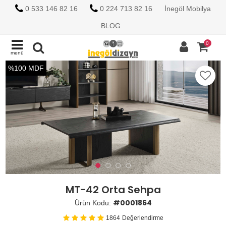
0 533 146 82 16
0 224 713 82 16
İnegöl Mobilya
BLOG
0
menü
%100 MDF
MT-42 Orta Sehpa
#0001864
Ürün Kodu:
1864
Değerlendirme