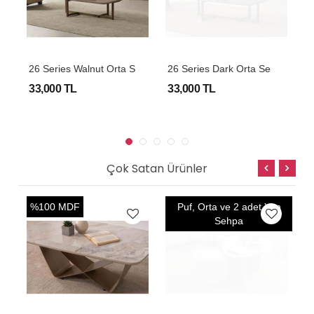
2
6 Series Walnut Orta Sehpa
2
6 Series Dark Orta Sehpa
33,000 TL
33,000 TL
3
Çok Satan Ürünler
%100 MDF
Puf, Orta ve 2 adet Yan
O
Sehpa