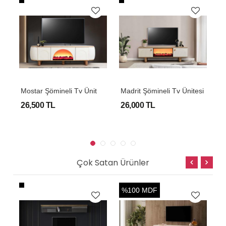
P
i Tv Ünitesi
M
Ostar Şömineli Tv Ünitesi
Madrit Şömineli Tv Ünitesi
M
26,500 TL
26,000 TL
2
Çok Satan Ürünler
%100 MDF