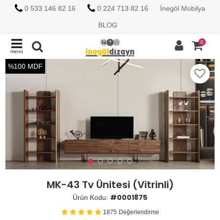
0 533 146 82 16
0 224 713 82 16
İnegöl Mobilya
BLOG
0
menü
%100 MDF
MK-43 Tv Ünitesi (Vitrinli)
#0001875
Ürün Kodu:
1875
Değerlendirme