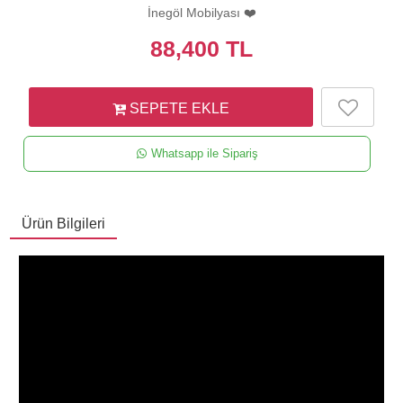
İnegöl Mobilyası ❤️
88,400
TL
SEPETE EKLE
Whatsapp ile Sipariş
Ürün Bilgileri