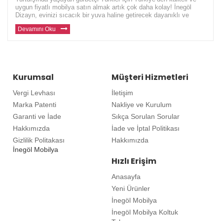
uygun fiyatlı mobilya satın almak artık çok daha kolay! İnegöl
Dizayn, evinizi sıcacık bir yuva haline getirecek dayanıklı ve
modern mobilyalar sunuyor. Avrupa ve diğer ülkelerde yaşayan gu
Devamını Oku
Kurumsal
Müşteri Hizmetleri
Vergi Levhası
İletişim
Marka Patenti
Nakliye ve Kurulum
Garanti ve İade
Sıkça Sorulan Sorular
Hakkımızda
İade ve İptal Politikası
Gizlilik Politakası
Hakkımızda
İnegöl Mobilya
Hızlı Erişim
Anasayfa
Yeni Ürünler
İnegöl Mobilya
İnegöl Mobilya Koltuk