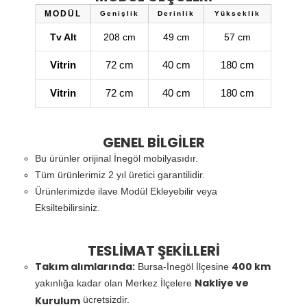
MODÜL
Genişlik
Derinlik
Yükseklik
Tv Alt
208 cm
49 cm
57 cm
Vitrin
72 cm
40 cm
180 cm
Vitrin
72 cm
40 cm
180 cm
GENEL BİLGİLER
Bu ürünler orijinal İnegöl mobilyasıdır.
Tüm ürünlerimiz 2 yıl üretici garantilidir.
Ürünlerimizde ilave Modül Ekleyebilir veya
Eksiltebilirsiniz.
TESLİMAT ŞEKİLLERİ
Takım alımlarında:
400 km
Bursa-İnegöl İlçesine
Nakliye ve
yakınlığa kadar olan Merkez İlçelere
Kurulum
ücretsizdir.