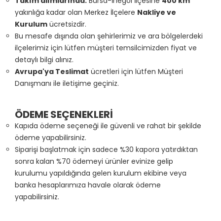
Takım alımlarında:
Bursa-İnegöl İlçesine
400 km
yakınlığa kadar olan Merkez İlçelere
Nakliye ve
Kurulum
ücretsizdir.
Bu mesafe dışında olan şehirlerimiz ve ara bölgelerdeki
ilçelerimiz için lütfen müşteri temsilcimizden fiyat ve
detaylı bilgi alınız.
Avrupa'ya Teslimat
ücretleri için lütfen Müşteri
Danışmanı ile iletişime geçiniz.
ÖDEME SEÇENEKLERİ
Kapıda ödeme seçeneği ile güvenli ve rahat bir şekilde
ödeme yapabilirsiniz.
Siparişi başlatmak için sadece %30 kapora yatırdıktan
sonra kalan %70 ödemeyi ürünler evinize gelip
kurulumu yapıldığında gelen kurulum ekibine veya
banka hesaplarımıza havale olarak ödeme
yapabilirsiniz.