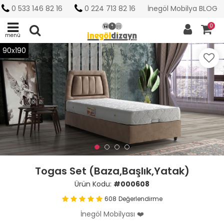
0 533 146 82 16
0 224 713 82 16
İnegöl Mobilya BLOG
0
menü
90x190
Togas Set (Baza,Başlık,Yatak)
Ürün Kodu:
#000608
608
Değerlendirme
İnegöl Mobilyası ❤️