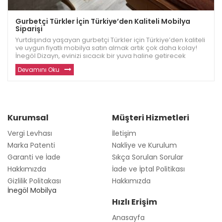
Gurbetçi Türkler İçin Türkiye’den Kaliteli Mobilya
Siparişi
Yurtdışında yaşayan gurbetçi Türkler için Türkiye’den kaliteli
ve uygun fiyatlı mobilya satın almak artık çok daha kolay!
İnegöl Dizayn, evinizi sıcacık bir yuva haline getirecek
dayanıklı ve modern mobilyalar sunuyor. Avrupa ve diğer
Devamını Oku
ülkelerde yaşayan gu
Kurumsal
Müşteri Hizmetleri
Vergi Levhası
İletişim
Marka Patenti
Nakliye ve Kurulum
Garanti ve İade
Sıkça Sorulan Sorular
Hakkımızda
İade ve İptal Politikası
Gizlilik Politakası
Hakkımızda
İnegöl Mobilya
Hızlı Erişim
Anasayfa