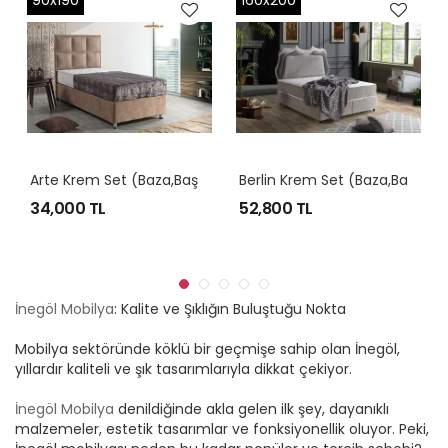
90x190
160x200
A
Rte Krem Set (Baza,Başlık,Yatak)
B
Erlin Krem Set (Baza,Başlık,Yatak)
34,000 TL
52,800 TL
İnegöl Mobilya
: Kalite ve Şıklığın Buluştuğu Nokta
Mobilya sektöründe köklü bir geçmişe sahip olan İnegöl,
yıllardır kaliteli ve şık tasarımlarıyla dikkat çekiyor.
İnegöl Mobilya
denildiğinde akla gelen ilk şey, dayanıklı
malzemeler, estetik tasarımlar ve fonksiyonellik oluyor. Peki,