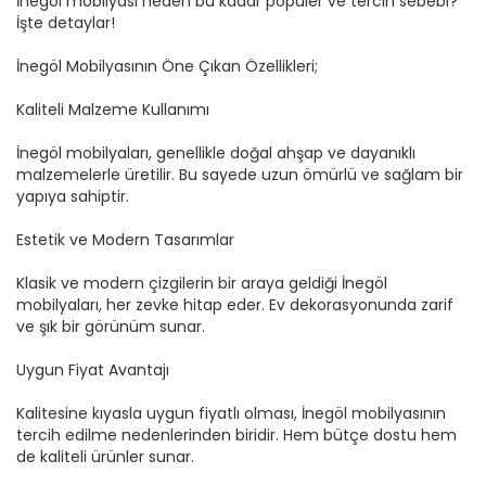
İnegöl mobilyası neden bu kadar popüler ve tercih sebebi?
İşte detaylar!
İnegöl Mobilyasının Öne Çıkan Özellikleri;
Kaliteli Malzeme Kullanımı
İnegöl mobilyaları, genellikle doğal ahşap ve dayanıklı
malzemelerle üretilir. Bu sayede uzun ömürlü ve sağlam bir
yapıya sahiptir.
Estetik ve Modern Tasarımlar
Klasik ve modern çizgilerin bir araya geldiği İnegöl
mobilyaları, her zevke hitap eder. Ev dekorasyonunda zarif
ve şık bir görünüm sunar.
Uygun Fiyat Avantajı
Kalitesine kıyasla uygun fiyatlı olması, İnegöl mobilyasının
tercih edilme nedenlerinden biridir. Hem bütçe dostu hem
de kaliteli ürünler sunar.