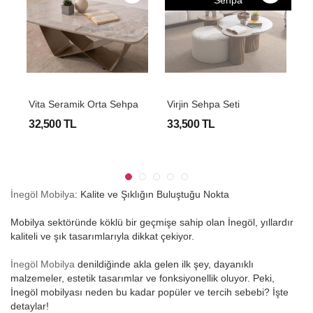
Sehpa
A
ehpa Seti
Vita Seramik Orta Sehpa
Virjin Sehpa Seti
V
32,500 TL
33,500 TL
2
İnegöl Mobilya
: Kalite ve Şıklığın Buluştuğu Nokta
Mobilya sektöründe köklü bir geçmişe sahip olan İnegöl, yıllardır
kaliteli ve şık tasarımlarıyla dikkat çekiyor.
İnegöl Mobilya
denildiğinde akla gelen ilk şey, dayanıklı
malzemeler, estetik tasarımlar ve fonksiyonellik oluyor. Peki,
İnegöl mobilyası neden bu kadar popüler ve tercih sebebi? İşte
detaylar!