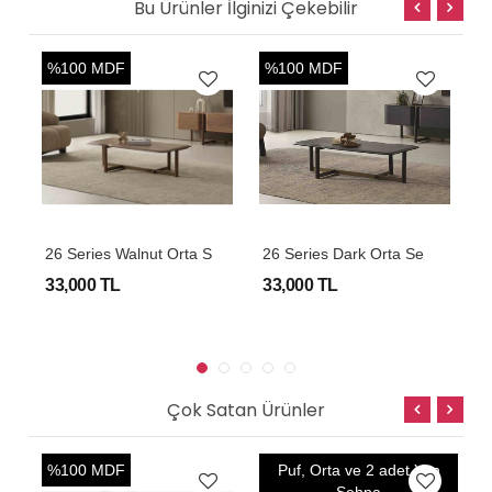
Bu Ürünler İlginizi Çekebilir
%100 MDF
%100 MDF
2
6 Series Walnut Orta Sehpa
2
6 Series Dark Orta Sehpa
33,000 TL
33,000 TL
3
Çok Satan Ürünler
%100 MDF
Puf, Orta ve 2 adet Yan
O