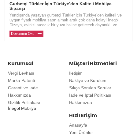
Gurbetçi Türkler İçin Türkiye’den Kaliteli Mobilya
Siparişi
Yurtdışında yaşayan gurbetçi Türkler için Türkiye’den kaliteli ve
uygun fiyatlı mobilya satın almak artık çok daha kolay! İnegöl
Dizayn, evinizi sıcacık bir yuva haline getirecek dayanıklı ve
modern mobilyalar sunuyor. Avrupa ve diğer ülkelerde yaşayan gu
Devamını Oku
Kurumsal
Müşteri Hizmetleri
Vergi Levhası
İletişim
Marka Patenti
Nakliye ve Kurulum
Garanti ve İade
Sıkça Sorulan Sorular
Hakkımızda
İade ve İptal Politikası
Gizlilik Politakası
Hakkımızda
İnegöl Mobilya
Hızlı Erişim
Anasayfa
Yeni Ürünler