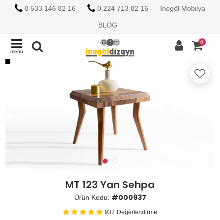
0 533 146 82 16
0 224 713 82 16
İnegöl Mobilya
BLOG
0
menü
MT 123 Yan Sehpa
#000937
Ürün Kodu:
937
Değerlendirme