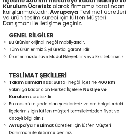
İlçesine 400 km mesafeye kadar Nakliye ve
Kurulum Ücretsiz
olarak firmamız tarafından
karşılanmaktadır.
Avrupaya
Teslimat ücretleri
ve ürün teslim süreci için lütfen Müşteri
Danışmanı ile iletişime geçiniz.
GENEL BİLGİLER
Bu ürünler orijinal İnegöl mobilyasıdır.
Tüm ürünlerimiz 2 yıl üretici garantilidir.
Ürünlerimizde ilave Modül Ekleyebilir veya Eksiltebilirsiniz.
TESLİMAT ŞEKİLLERİ
Takım alımlarında:
Bursa-İnegöl İlçesine
400 km
yakınlığa kadar olan Merkez İlçelere
Nakliye ve
Kurulum
ücretsizdir.
Bu mesafe dışında olan şehirlerimiz ve ara bölgelerdeki
ilçelerimiz için lütfen müşteri temsilcimizden fiyat ve
detaylı bilgi alınız.
Avrupa'ya Teslimat
ücretleri için lütfen Müşteri
Danışmanı ile iletişime geçiniz.