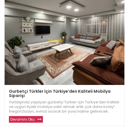
Gurbetçi Türkler İçin Türkiye’den Kaliteli Mobilya
Siparişi
Yurtdışında yaşayan gurbetçi Türkler için Türkiye’den kaliteli
ve uygun fiyatlı mobilya satın almak artık çok daha kolay!
İnegöl Dizayn, evinizi sıcacık bir yuva haline getirecek
dayanıklı ve modern mobilyalar sunuyor. Avrupa ve diğer
Devamını Oku
ülkelerde yaşayan gu