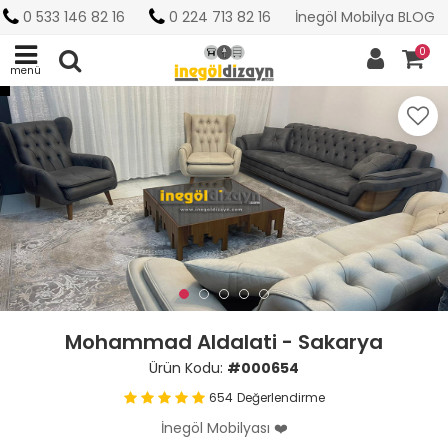
0 533 146 82 16
0 224 713 82 16
İnegöl Mobilya BLOG
0
menü
Mohammad Aldalati - Sakarya
Ürün Kodu:
#000654
654
Değerlendirme
İnegöl Mobilyası ❤️