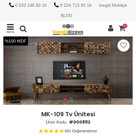
0 533 146 82 16
0 224 713 82 16
İnegöl Mobilya
BLOG
0
menü
%100 MDF
MK-109 Tv Ünitesi
#000892
Ürün Kodu:
892
Değerlendirme