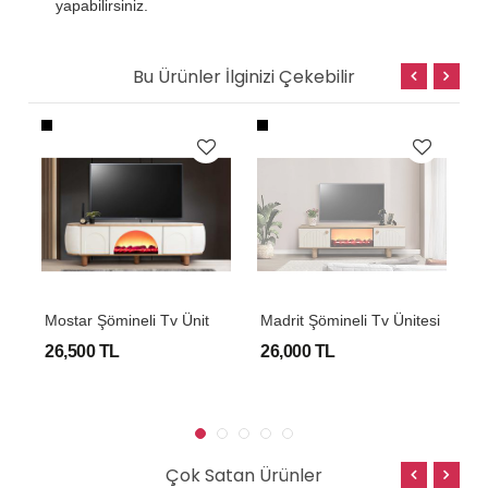
yapabilirsiniz.
Bu Ürünler İlginizi Çekebilir
P
i Tv Ünitesi
M
Ostar Şömineli Tv Ünitesi
Madrit Şömineli Tv Ünitesi
M
26,500 TL
26,000 TL
2
Çok Satan Ürünler