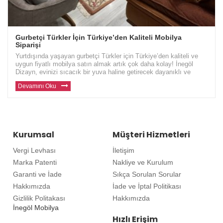
Gurbetçi Türkler İçin Türkiye’den Kaliteli Mobilya
Siparişi
Yurtdışında yaşayan gurbetçi Türkler için Türkiye’den kaliteli ve
uygun fiyatlı mobilya satın almak artık çok daha kolay! İnegöl
Dizayn, evinizi sıcacık bir yuva haline getirecek dayanıklı ve
modern mobilyalar sunuyor. Avrupa ve diğer ülkelerde yaşayan gu
Devamını Oku
Kurumsal
Müşteri Hizmetleri
Vergi Levhası
İletişim
Marka Patenti
Nakliye ve Kurulum
Garanti ve İade
Sıkça Sorulan Sorular
Hakkımızda
İade ve İptal Politikası
Gizlilik Politakası
Hakkımızda
İnegöl Mobilya
Hızlı Erişim