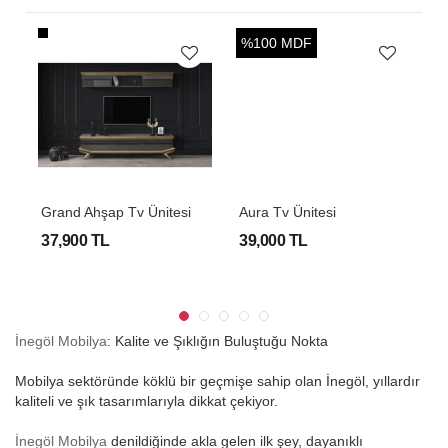
%100 MDF
Grand Ahşap Tv Ünitesi
Aura Tv Ünitesi
L
37,900 TL
39,000 TL
2
İnegöl Mobilya
: Kalite ve Şıklığın Buluştuğu Nokta
Mobilya sektöründe köklü bir geçmişe sahip olan İnegöl, yıllardır
kaliteli ve şık tasarımlarıyla dikkat çekiyor.
İnegöl Mobilya
denildiğinde akla gelen ilk şey, dayanıklı