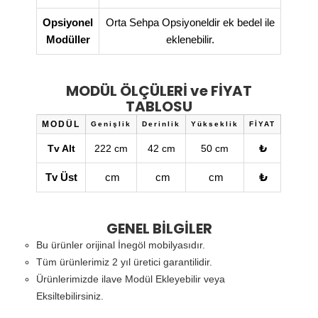
Opsiyonel
Orta Sehpa Opsiyoneldir ek bedel ile
Modüller
eklenebilir.
MODÜL ÖLÇÜLERİ ve FİYAT
TABLOSU
MODÜL
Genişlik
Derinlik
Yükseklik
FİYAT
₺
Tv Alt
222 cm
42 cm
50 cm
₺
Tv Üst
cm
cm
cm
GENEL BİLGİLER
Bu ürünler orijinal İnegöl mobilyasıdır.
Tüm ürünlerimiz 2 yıl üretici garantilidir.
Ürünlerimizde ilave Modül Ekleyebilir veya
Eksiltebilirsiniz.