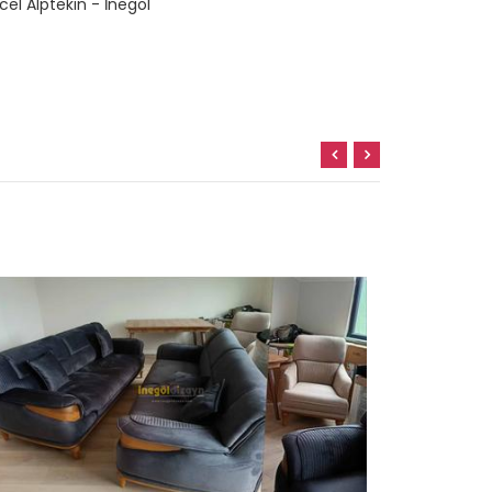
cel Alptekin - İnegöl
Adem Keleş 