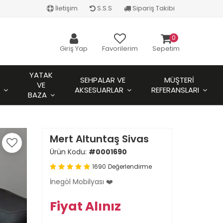
İletişim
S.S.S
Sipariş Takibi
0
Giriş Yap
Favorilerim
Sepetim
YATAK
SEHPALAR VE
MÜŞTERI
VE
AKSESUARLAR
REFERANSLARI
BAZA
Mert Altuntaş Sivas
Ürün Kodu:
#0001690
1690
Değerlendirme
İnegöl Mobilyası ❤️
Fiyat Alınız