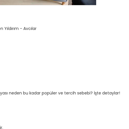
en Yıldırım - Avcılar
Korkut Doğan
Fiyat Alın
ilyası neden bu kadar popüler ve tercih sebebi? İşte detaylar!
r.