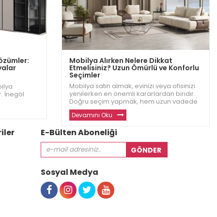
Çözümler:
Mobilya Alırken Nelere Dikkat
yalar
Etmelisiniz? Uzun Ömürlü ve Konforlu
Seçimler
Mobilya satın almak, evinizi veya ofisinizi
bilya
yenilerken en önemli kararlardan biridir.
. İnegöl
Doğru seçim yapmak, hem uzun vadede
nforlu ve
konfor hem de estetik açısından büyük bir
ak evinizde
Devamını Oku
fark yaratır. İnegöl Dizayn olarak,
yardımcı
müşterilerimizin en iyi mobilyaları
in
iler
E-Bülten Aboneliği
seçebilmesi için di
Sosyal Medya