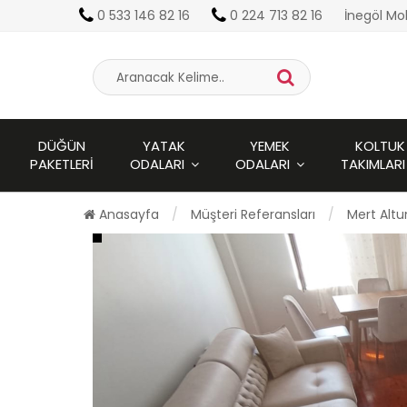
0 533 146 82 16
0 224 713 82 16
İnegöl Mo
DÜĞÜN
YATAK
YEMEK
KOLTUK
PAKETLERI
ODALARI
ODALARI
TAKIMLARI
Anasayfa
Müşteri Referansları
Mert Altu