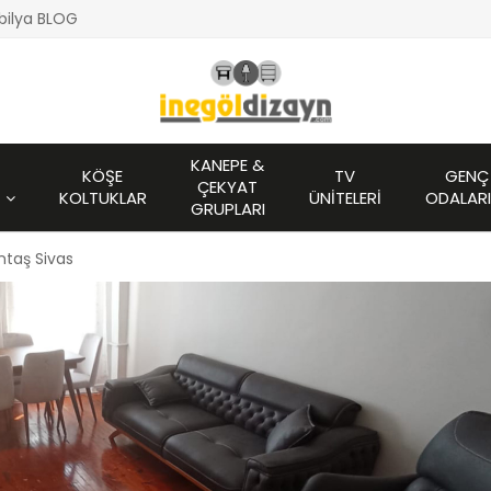
bilya BLOG
KANEPE &
KÖŞE
TV
GENÇ
ÇEKYAT
KOLTUKLAR
ÜNITELERI
ODALARI
GRUPLARI
ntaş Sivas