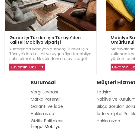
Gurbetçi Türkler İçin Türkiye’den
Mobilya Bak
Kaliteli Mobilya Siparişi
Ömürlü Kull
Yurtdışında yaşayan gurbetçi Türkler için
Mobilyalarını
Türkiye’den kaliteli ve uygun fiyatlı mobilya
kullanabilme
satın almak artık çok daha kolay! İnegöl
yöntemlerini
Dizayn, evinizi sıcacık bir yuva haline
Dizayn, mobi
Devamını Oku
Devamını O
getirecek dayanıklı ve modern mobilyalar
etkili ipuçla
sunuyor. Avrupa ve diğer ülkelerde
fazla bilgi ve
yaşayan gu
Kurumsal
Müşteri Hizmet
Vergi Levhası
İletişim
Marka Patenti
Nakliye ve Kurulu
Garanti ve İade
Sıkça Sorulan Soru
Hakkımızda
İade ve İptal Politi
Gizlilik Politakası
Hakkımızda
İnegöl Mobilya