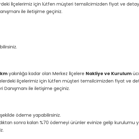
ki İlçelerimiz için lütfen müşteri temsilcimizden fiyat ve detaylı b
anışmanı ile iletişime geçiniz.
lirsiniz.
 km
yakınlığa kadar olan Merkez İlçelere
Nakliye ve Kurulum
ücr
rdeki ilçelerimiz için lütfen müşteri temsilcimizden fiyat ve detayl
ri Danışmanı ile iletişime geçiniz.
şekilde ödeme yapabilirsiniz.
rdıktan sonra kalan %70 ödemeyi ürünler evinize gelip kurulumu 
z.