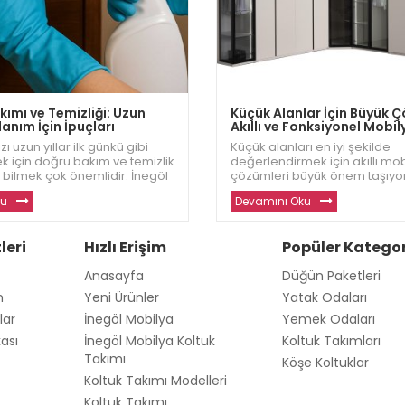
ımı ve Temizliği: Uzun
Küçük Alanlar İçin Büyük 
anım İçin İpuçları
Akıllı ve Fonksiyonel Mobil
zı uzun yıllar ilk günkü gibi
Küçük alanları en iyi şekilde
k için doğru bakım ve temizlik
değerlendirmek için akıllı mo
 bilmek çok önemlidir. İnegöl
çözümleri büyük önem taşıyor
lyalarınızı korumanız için en
Dizayn, dar alanlar için şık, ko
ku
Devamını Oku
rını sizlerle paylaşıyor. Daha
fonksiyonel mobilyalar sunar
 kaliteli mobilyalar için w
daha fazla alan yaratmanıza 
oluyor. Siz de küçük alanlar iç
leri
Hızlı Erişim
Popüler Kategor
Anasayfa
Düğün Paketleri
m
Yeni Ürünler
Yatak Odaları
lar
İnegöl Mobilya
Yemek Odaları
kası
İnegöl Mobilya Koltuk
Koltuk Takımları
Takımı
Köşe Koltuklar
Koltuk Takımı Modelleri
Koltuk Takımı