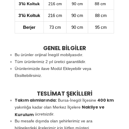
3'lü Koltuk
216 cm
90 cm
88 cm
3'lü Koltuk
216 cm
90 cm
88 cm
Berjer
73 cm
90 cm
95 cm
GENEL BİLGİLER
Bu ürünler orijinal İnegöl mobilyasıdır.
Tüm ürünlerimiz 2 yıl üretici garantilidir.
Ürünlerimizde ilave Modül Ekleyebilir veya
Eksiltebilirsiniz.
TESLİMAT ŞEKİLLERİ
Takım alımlarında:
400 km
Bursa-İnegöl İlçesine
Nakliye ve
yakınlığa kadar olan Merkez İlçelere
Kurulum
ücretsizdir.
Bu mesafe dışında olan şehirlerimiz ve ara
bölgelerdeki ilçelerimiz için lütfen müşteri