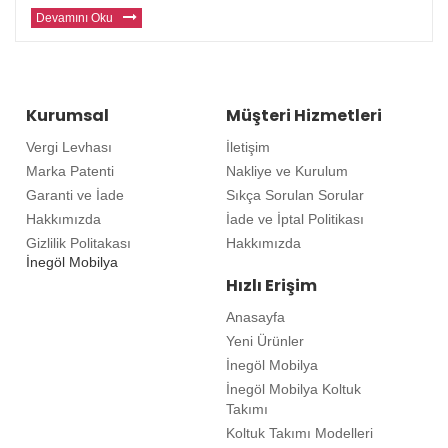
modern mobilyalar sunuyor. Avrupa ve diğer ülkelerde yaşayan gu
Devamını Oku
Kurumsal
Müşteri Hizmetleri
Vergi Levhası
İletişim
Marka Patenti
Nakliye ve Kurulum
Garanti ve İade
Sıkça Sorulan Sorular
Hakkımızda
İade ve İptal Politikası
Gizlilik Politakası
Hakkımızda
İnegöl Mobilya
Hızlı Erişim
Anasayfa
Yeni Ürünler
İnegöl Mobilya
İnegöl Mobilya Koltuk
Takımı
Koltuk Takımı Modelleri