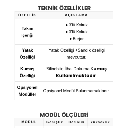
TEKNİK ÖZELLİKLER
ÖZELLİK
AÇIKLAMA
● 3'lü Koltuk
Takım
● 3'lü Koltuk
İçeriği
● Berjer
Yatak
Yatak Özelligi +Sandık özelligi
Özelliği
mevcuttur.
umaş
Kumaş
Silinebilir, İthal Dokuma K
Kullanılmaktadır
Özelliği
Opsiyonel
Opsiyonel Modül Bulunmamaktadır.
Modüller
MODÜL ÖLÇÜLERİ
MODÜL
Genişlik
Derinlik
Yükseklik