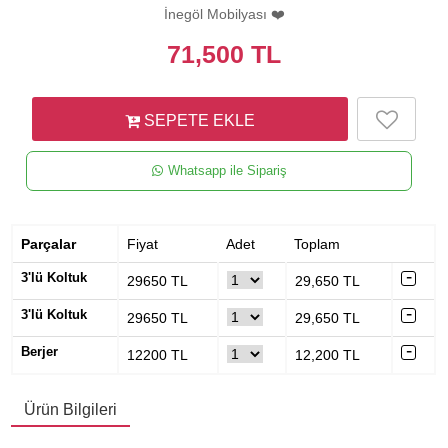
İnegöl Mobilyası ❤️
71,500
TL
SEPETE EKLE
Whatsapp ile Sipariş
Parçalar
Fiyat
Adet
Toplam
3'lü Koltuk
29650
TL
29,650
TL
3'lü Koltuk
29650
TL
29,650
TL
Berjer
12200
TL
12,200
TL
Ürün Bilgileri