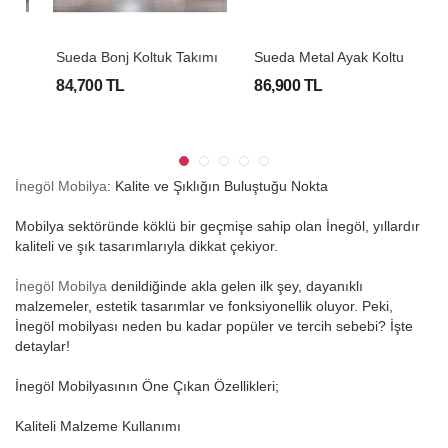
S
Ueda Metal Ayak Koltuk Takımı
Sueda Bonj Koltuk Takımı
N
84,700 TL
86,900 TL
9
İnegöl Mobilya
: Kalite ve Şıklığın Buluştuğu Nokta
Mobilya sektöründe köklü bir geçmişe sahip olan İnegöl, yıllardır
kaliteli ve şık tasarımlarıyla dikkat çekiyor.
İnegöl Mobilya
denildiğinde akla gelen ilk şey, dayanıklı
malzemeler, estetik tasarımlar ve fonksiyonellik oluyor. Peki,
İnegöl mobilyası neden bu kadar popüler ve tercih sebebi? İşte
detaylar!
İnegöl Mobilyasının Öne Çıkan Özellikleri;
Kaliteli Malzeme Kullanımı