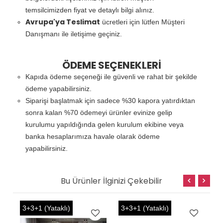
temsilcimizden fiyat ve detaylı bilgi alınız.
Avrupa'ya Teslimat
ücretleri için lütfen Müşteri
Danışmanı ile iletişime geçiniz.
ÖDEME SEÇENEKLERİ
Kapıda ödeme seçeneği ile güvenli ve rahat bir şekilde
ödeme yapabilirsiniz.
Siparişi başlatmak için sadece %30 kapora yatırdıktan
sonra kalan %70 ödemeyi ürünler evinize gelip
kurulumu yapıldığında gelen kurulum ekibine veya
banka hesaplarımıza havale olarak ödeme
yapabilirsiniz.
Bu Ürünler İlginizi Çekebilir
3+3+1 (Yataklı)
3+3+1 (Yataklı)
3