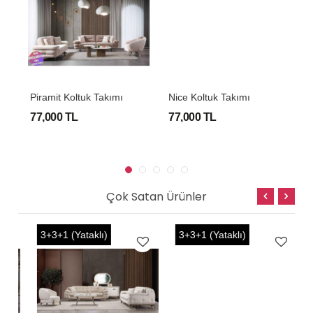
mı
Piramit Koltuk Takımı
Nice Koltuk Takımı
P
77,000 TL
77,000 TL
9
Çok Satan Ürünler
3+3+1 (Yataklı)
3+3+1 (Yataklı)
3