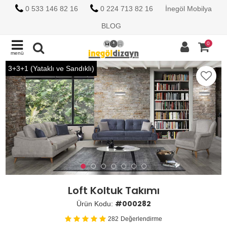
0 533 146 82 16
0 224 713 82 16
İnegöl Mobilya
BLOG
0
menü
3+3+1 (Yataklı ve Sandıklı)
Loft Koltuk Takımı
#000282
Ürün Kodu:
282
Değerlendirme