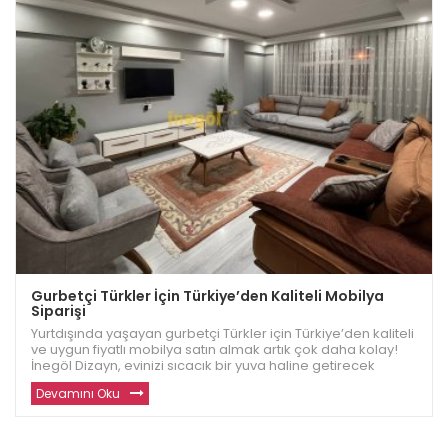
Gurbetçi Türkler İçin Türkiye’den Kaliteli Mobilya
Siparişi
Yurtdışında yaşayan gurbetçi Türkler için Türkiye’den kaliteli
ve uygun fiyatlı mobilya satın almak artık çok daha kolay!
İnegöl Dizayn, evinizi sıcacık bir yuva haline getirecek
dayanıklı ve modern mobilyalar sunuyor. Avrupa ve diğer
Devamını Oku
ülkelerde yaşayan gu