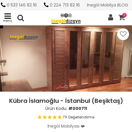
0 533 146 82 16
0 224 713 82 16
İnegöl Mobilya BLOG
0
menü
Kübra İslamoğlu - İstanbul (Beşiktaş)
Ürün Kodu:
#000711
711
Değerlendirme
İnegöl Mobilyası ❤️