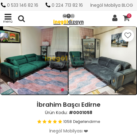
0 533 146 82 16
0 224 713 82 16
İnegöl Mobilya BLOG
0
menü
İbrahim Başcı Edirne
Ürün Kodu:
#0001058
1058
Değerlendirme
İnegöl Mobilyası ❤️