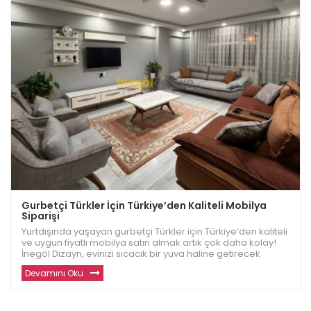
Gurbetçi Türkler İçin Türkiye’den Kaliteli Mobilya
Siparişi
Yurtdışında yaşayan gurbetçi Türkler için Türkiye’den kaliteli
ve uygun fiyatlı mobilya satın almak artık çok daha kolay!
İnegöl Dizayn, evinizi sıcacık bir yuva haline getirecek
dayanıklı ve modern mobilyalar sunuyor. Avrupa ve diğer
Devamını Oku
ülkelerde yaşayan gu