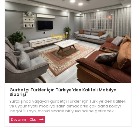
Gurbetçi Türkler İçin Türkiye’den Kaliteli Mobilya
Siparişi
Yurtdışında yaşayan gurbetçi Türkler için Türkiye’den kaliteli
ve uygun fiyatlı mobilya satın almak artık çok daha kolay!
İnegöl Dizayn, evinizi sıcacık bir yuva haline getirecek
dayanıklı ve modern mobilyalar sunuyor. Avrupa ve diğer
Devamını Oku
ülkelerde yaşayan gu