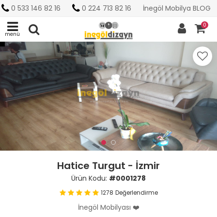
0 533 146 82 16
0 224 713 82 16
İnegöl Mobilya BLOG
0
menü
Hatice Turgut - İzmir
Ürün Kodu:
#0001278
1278
Değerlendirme
İnegöl Mobilyası ❤️