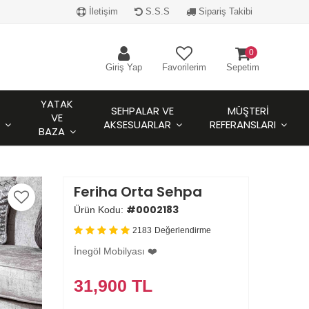
İletişim
S.S.S
Sipariş Takibi
0
Giriş Yap
Favorilerim
Sepetim
YATAK
SEHPALAR VE
MÜŞTERI
VE
AKSESUARLAR
REFERANSLARI
BAZA
Feriha Orta Sehpa
#0002183
Ürün Kodu:
2183
Değerlendirme
İnegöl Mobilyası ❤️
31,900
TL