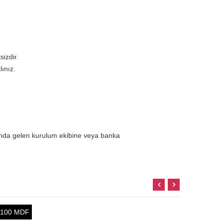
sizdir.
lınız.
ında gelen kurulum ekibine veya banka
100 MDF
%100 MD