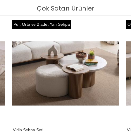
Çok Satan Ürünler
Puf, Orta ve 2 adet Yan Sehpa
O
Virjin Sehpa Seti
Vi