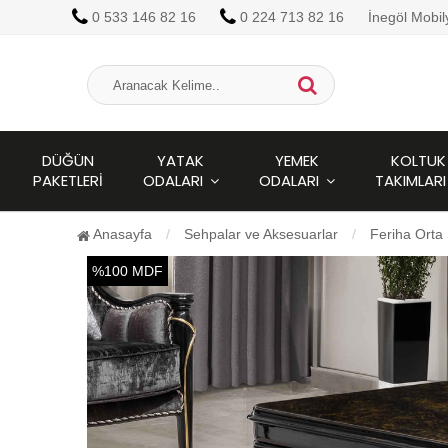
0 533 146 82 16
0 224 713 82 16
İnegöl Mobi
DÜĞÜN
YATAK
YEMEK
KOLTUK
PAKETLERI
ODALARI
ODALARI
TAKIMLARI
Anasayfa
Sehpalar ve Aksesuarlar
Feriha Orta
%100 MDF