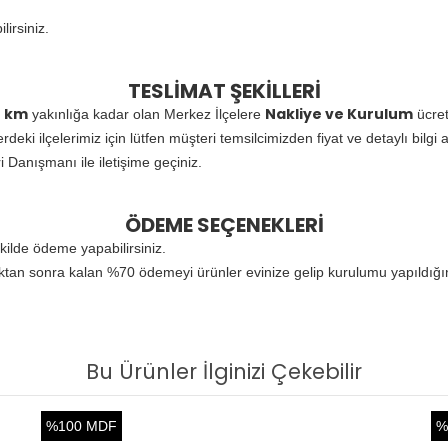
lirsiniz.
TESLİMAT ŞEKİLLERİ
 km
Nakliye ve Kurulum
yakınlığa kadar olan Merkez İlçelere
ücret
eki ilçelerimiz için lütfen müşteri temsilcimizden fiyat ve detaylı bilgi a
i Danışmanı ile iletişime geçiniz.
ÖDEME SEÇENEKLERİ
kilde ödeme yapabilirsiniz.
ıktan sonra kalan %70 ödemeyi ürünler evinize gelip kurulumu yapıldığ
Bu Ürünler İlginizi Çekebilir
%100 MDF
%