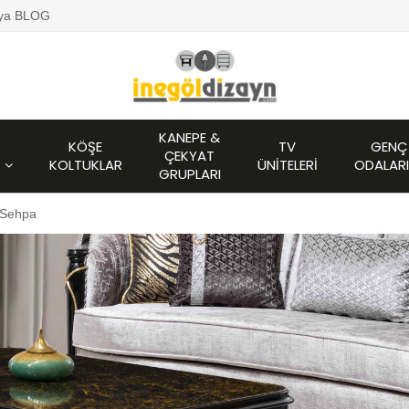
lya BLOG
KANEPE &
KÖŞE
TV
GENÇ
ÇEKYAT
KOLTUKLAR
ÜNITELERI
ODALARI
GRUPLARI
 Sehpa