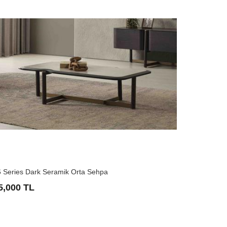
 Series Dark Seramik Orta Sehpa
24 Series 
5,000 TL
35,000 