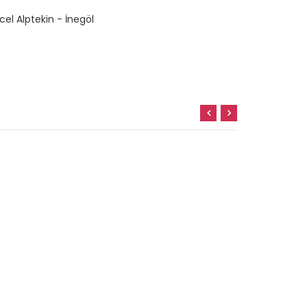
cel Alptekin - İnegöl
Adem Keleş 