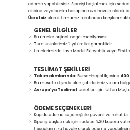
ödeme yapabilirsiniz. Siparişi başlatmak için sade
ekibine veya banka hesaplarımıza havale olarak öd
Ücretsiz
olarak firmamız tarafından karşılanmakt
GENEL BİLGİLER
Bu ürünler orijinal İnegöl mobilyasıdır.
Tüm ürünlerimiz 2 yıl üretici garantilidir.
Ürünlerimizde ilave Modül Ekleyebilir veya Eksiltebi
TESLİMAT ŞEKİLLERİ
Takım alımlarında:
Bursa-İnegöl İlçesine
400
Bu mesafe dışında olan şehirlerimiz ve ara bölgele
Avrupa'ya Teslimat
ücretleri için lütfen Müşte
ÖDEME SEÇENEKLERİ
Kapıda ödeme seçeneği ile güvenli ve rahat bir 
Siparişi başlatmak için sadece %30 kapora yatı
hesaplarımıza havale olarak ödeme yapabilirsini