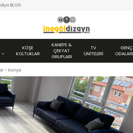
bilya BLOG
KANEPE &
KÖŞE
TV
GENÇ
ÇEKYAT
KOLTUKLAR
ÜNITELERI
ODALARI
GRUPLARI
ir - Konya