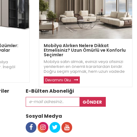
Çözümler:
Mobilya Alırken Nelere Dikkat
yalar
Etmelisiniz? Uzun Ömürlü ve Konforlu
Seçimler
Mobilya satın almak, evinizi veya ofisinizi
bilya
yenilerken en önemli kararlardan biridir.
. İnegöl
Doğru seçim yapmak, hem uzun vadede
nforlu ve
konfor hem de estetik açısından büyük bir
ak evinizde
Devamını Oku
fark yaratır. İnegöl Dizayn olarak,
yardımcı
müşterilerimizin en iyi mobilyaları
in
iler
E-Bülten Aboneliği
seçebilmesi için di
Sosyal Medya