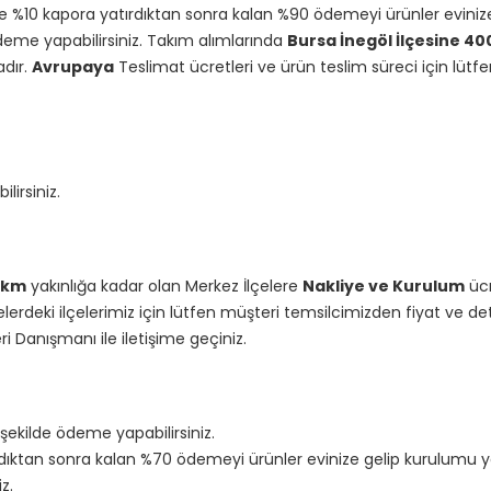
ce %10 kapora yatırdıktan sonra kalan %90 ödemeyi ürünler evini
eme yapabilirsiniz. Takım alımlarında
Bursa İnegöl İlçesine 4
adır.
Avrupaya
Teslimat ücretleri ve ürün teslim süreci için lütfe
lirsiniz.
 km
yakınlığa kadar olan Merkez İlçelere
Nakliye ve Kurulum
ücr
rdeki ilçelerimiz için lütfen müşteri temsilcimizden fiyat ve detayl
ri Danışmanı ile iletişime geçiniz.
şekilde ödeme yapabilirsiniz.
rdıktan sonra kalan %70 ödemeyi ürünler evinize gelip kurulumu 
z.