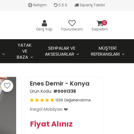
İletişim
S.S.S
Sipariş Takibi
0
Giriş Yap
Favorilerim
Sepetim
YATAK
SEHPALAR VE
MÜŞTERI
VE
AKSESUARLAR
REFERANSLARI
BAZA
Enes Demir - Konya
Ürün Kodu:
#0001336
1336
Değerlendirme
İnegöl Mobilyası ❤️
Fiyat Alınız