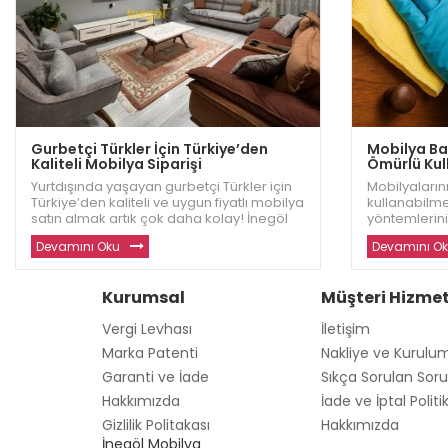
Gurbetçi Türkler İçin Türkiye’den
Mobilya Bak
Kaliteli Mobilya Siparişi
Ömürlü Kull
Yurtdışında yaşayan gurbetçi Türkler için
Mobilyalarını
Türkiye’den kaliteli ve uygun fiyatlı mobilya
kullanabilme
satın almak artık çok daha kolay! İnegöl
yöntemlerini
Dizayn, evinizi sıcacık bir yuva haline
Dizayn, mobi
Devamını Oku
Devamını O
getirecek dayanıklı ve modern mobilyalar
etkili ipuçla
sunuyor. Avrupa ve diğer ülkelerde
fazla bilgi ve
yaşayan gu
Kurumsal
Müşteri Hizmet
Vergi Levhası
İletişim
Marka Patenti
Nakliye ve Kurulu
Garanti ve İade
Sıkça Sorulan Soru
Hakkımızda
İade ve İptal Politi
Gizlilik Politakası
Hakkımızda
İnegöl Mobilya