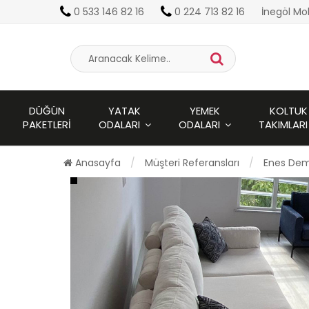
0 533 146 82 16
0 224 713 82 16
İnegöl Mo
DÜĞÜN
YATAK
YEMEK
KOLTUK
PAKETLERI
ODALARI
ODALARI
TAKIMLARI
Anasayfa
Müşteri Referansları
Enes Dem