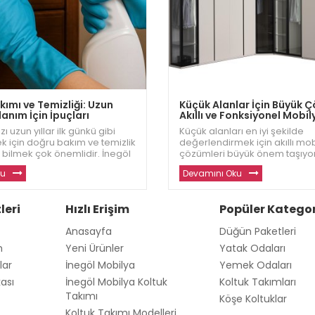
ımı ve Temizliği: Uzun
Küçük Alanlar İçin Büyük 
anım İçin İpuçları
Akıllı ve Fonksiyonel Mobil
zı uzun yıllar ilk günkü gibi
Küçük alanları en iyi şekilde
k için doğru bakım ve temizlik
değerlendirmek için akıllı mo
 bilmek çok önemlidir. İnegöl
çözümleri büyük önem taşıyor
lyalarınızı korumanız için en
Dizayn, dar alanlar için şık, ko
ku
Devamını Oku
rını sizlerle paylaşıyor. Daha
fonksiyonel mobilyalar sunar
 kaliteli mobilyalar için w
daha fazla alan yaratmanıza 
oluyor. Siz de küçük alanlar iç
leri
Hızlı Erişim
Popüler Kategor
Anasayfa
Düğün Paketleri
m
Yeni Ürünler
Yatak Odaları
lar
İnegöl Mobilya
Yemek Odaları
kası
İnegöl Mobilya Koltuk
Koltuk Takımları
Takımı
Köşe Koltuklar
Koltuk Takımı Modelleri