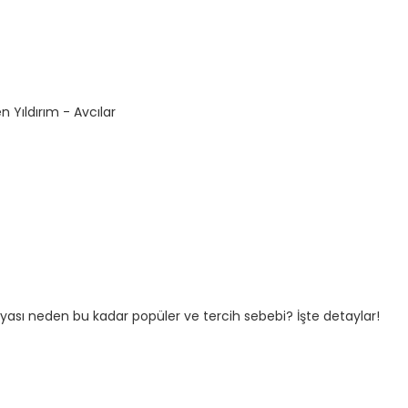
en Yıldırım - Avcılar
Korkut Doğan
Fiyat Alın
ilyası neden bu kadar popüler ve tercih sebebi? İşte detaylar!