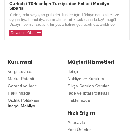
Gurbetçi Türkler İçin Türkiye’den Kaliteli Mobilya
Siparişi
Yurtdışında yaşayan gurbetçi Türkler için Türkiye’den kaliteli ve
uygun fiyatlı mobilya satın almak artık çok daha kolay! İnegöl
Dizayn, evinizi sıcacık bir yuva haline getirecek dayanıklı ve
modern mobilyalar sunuyor. Avrupa ve diğer ülkelerde yaşayan gu
Devamını Oku
Kurumsal
Müşteri Hizmetleri
Vergi Levhası
İletişim
Marka Patenti
Nakliye ve Kurulum
Garanti ve İade
Sıkça Sorulan Sorular
Hakkımızda
İade ve İptal Politikası
Gizlilik Politakası
Hakkımızda
İnegöl Mobilya
Hızlı Erişim
Anasayfa
Yeni Ürünler