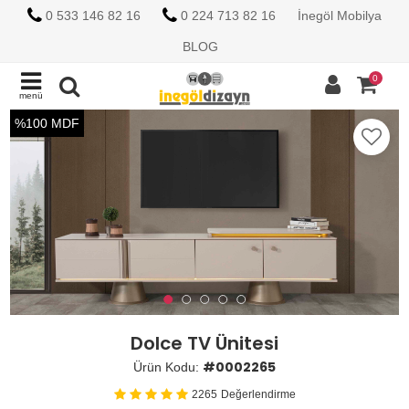
0 533 146 82 16
0 224 713 82 16
İnegöl Mobilya
BLOG
0
menü
%100 MDF
Dolce TV Ünitesi
#0002265
Ürün Kodu:
2265
Değerlendirme