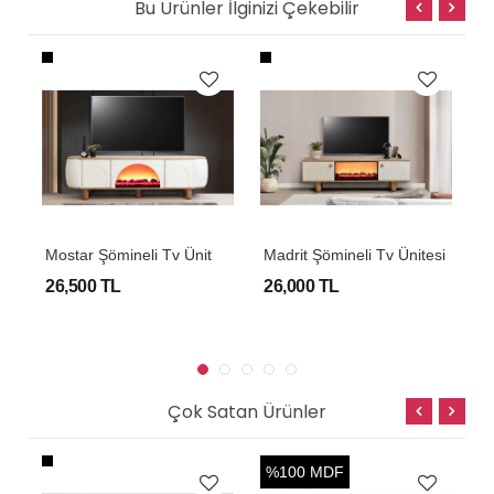
Bu Ürünler İlginizi Çekebilir
P
i Tv Ünitesi
M
Ostar Şömineli Tv Ünitesi
Madrit Şömineli Tv Ünitesi
M
26,500 TL
26,000 TL
2
Çok Satan Ürünler
%100 MDF