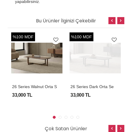
yapabilirsiniz.
Bu Ürünler İlginizi Çekebilir
%100 MDF
%100 MDF
2
6 Series Walnut Orta Sehpa
2
6 Series Dark Orta Sehpa
33,000 TL
33,000 TL
3
Çok Satan Ürünler