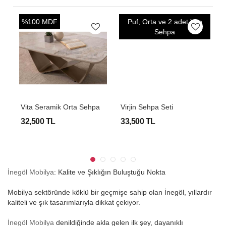
%100 MDF
Puf, Orta ve 2 adet Yan
O
Sehpa
A
ehpa Seti
Vita Seramik Orta Sehpa
Virjin Sehpa Seti
V
32,500 TL
33,500 TL
2
İnegöl Mobilya
: Kalite ve Şıklığın Buluştuğu Nokta
Mobilya sektöründe köklü bir geçmişe sahip olan İnegöl, yıllardır
kaliteli ve şık tasarımlarıyla dikkat çekiyor.
İnegöl Mobilya
denildiğinde akla gelen ilk şey, dayanıklı