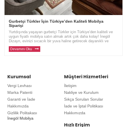
Gurbetçi Türkler İçin Türkiye’den Kaliteli Mobilya
Siparişi
Yurtdışında yaşayan gurbetçi Türkler için Türkiye’den kaliteli ve
uygun fiyatlı mobilya satın almak artık çok daha kolay! İnegöl
Dizayn, evinizi sıcacık bir yuva haline getirecek dayanıklı ve
modern mobilyalar sunuyor. Avrupa ve diğer ülkelerde yaşayan gu
Devamını Oku
Kurumsal
Müşteri Hizmetleri
Vergi Levhası
İletişim
Marka Patenti
Nakliye ve Kurulum
Garanti ve İade
Sıkça Sorulan Sorular
Hakkımızda
İade ve İptal Politikası
Gizlilik Politakası
Hakkımızda
İnegöl Mobilya
Hızlı Erişim