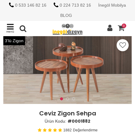
0 533 146 82 16
0 224 713 82 16
İnegöl Mobilya
BLOG
0
menü
3'lü Zigon
Ceviz Zigon Sehpa
#0001882
Ürün Kodu:
1882
Değerlendirme