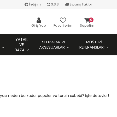
İletişim
S.S.S
Sipariş Takibi
0
Giriş Yap
Favorilerim
Sepetim
YATAK
SEHPALAR VE
MÜŞTERI
VE
AKSESUARLAR
REFERANSLARI
BAZA
ilyası neden bu kadar popüler ve tercih sebebi? İşte detaylar!