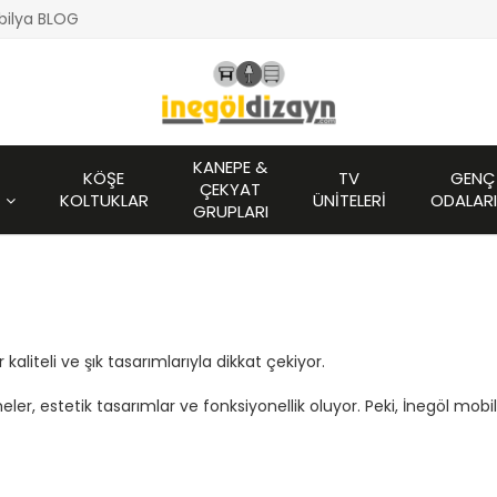
bilya BLOG
KANEPE &
KÖŞE
TV
GENÇ
ÇEKYAT
KOLTUKLAR
ÜNITELERI
ODALARI
GRUPLARI
kaliteli ve şık tasarımlarıyla dikkat çekiyor.
eler, estetik tasarımlar ve fonksiyonellik oluyor. Peki, İnegöl mob