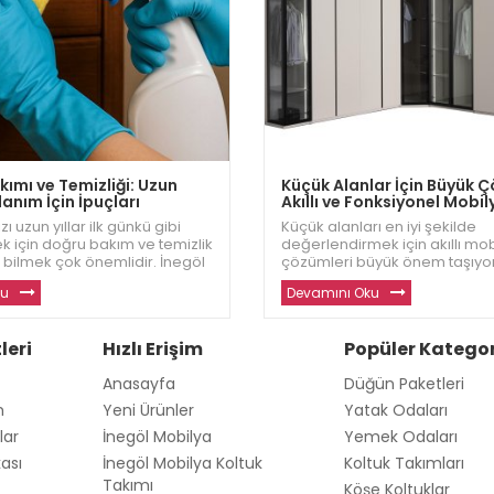
ımı ve Temizliği: Uzun
Küçük Alanlar İçin Büyük 
anım İçin İpuçları
Akıllı ve Fonksiyonel Mobil
zı uzun yıllar ilk günkü gibi
Küçük alanları en iyi şekilde
k için doğru bakım ve temizlik
değerlendirmek için akıllı mo
 bilmek çok önemlidir. İnegöl
çözümleri büyük önem taşıyor
lyalarınızı korumanız için en
Dizayn, dar alanlar için şık, ko
ku
Devamını Oku
rını sizlerle paylaşıyor. Daha
fonksiyonel mobilyalar sunar
 kaliteli mobilyalar için w
daha fazla alan yaratmanıza 
oluyor. Siz de küçük alanlar iç
leri
Hızlı Erişim
Popüler Kategor
Anasayfa
Düğün Paketleri
m
Yeni Ürünler
Yatak Odaları
lar
İnegöl Mobilya
Yemek Odaları
kası
İnegöl Mobilya Koltuk
Koltuk Takımları
Takımı
Köşe Koltuklar