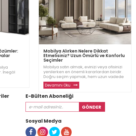
Çözümler:
Mobilya Alırken Nelere Dikkat
yalar
Etmelisiniz? Uzun Ömürlü ve Konforlu
Seçimler
Mobilya satın almak, evinizi veya ofisinizi
bilya
yenilerken en önemli kararlardan biridir.
. İnegöl
Doğru seçim yapmak, hem uzun vadede
nforlu ve
konfor hem de estetik açısından büyük bir
ak evinizde
Devamını Oku
fark yaratır. İnegöl Dizayn olarak,
yardımcı
müşterilerimizin en iyi mobilyaları
in
iler
E-Bülten Aboneliği
seçebilmesi için di
Sosyal Medya