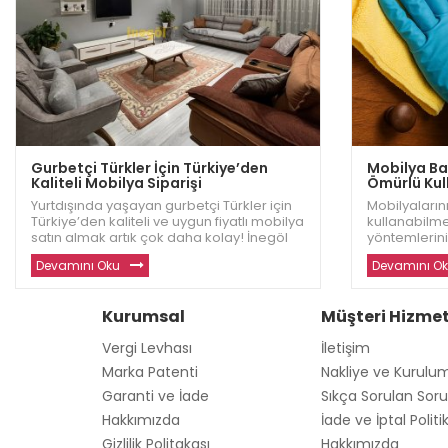
Gurbetçi Türkler İçin Türkiye’den
Mobilya Bak
Kaliteli Mobilya Siparişi
Ömürlü Kull
Yurtdışında yaşayan gurbetçi Türkler için
Mobilyalarını
Türkiye’den kaliteli ve uygun fiyatlı mobilya
kullanabilme
satın almak artık çok daha kolay! İnegöl
yöntemlerini
Dizayn, evinizi sıcacık bir yuva haline
Dizayn, mobi
Devamını Oku
Devamını O
getirecek dayanıklı ve modern mobilyalar
etkili ipuçla
sunuyor. Avrupa ve diğer ülkelerde
fazla bilgi ve
yaşayan gu
Kurumsal
Müşteri Hizmet
Vergi Levhası
İletişim
Marka Patenti
Nakliye ve Kurulu
Garanti ve İade
Sıkça Sorulan Soru
Hakkımızda
İade ve İptal Politi
Gizlilik Politakası
Hakkımızda