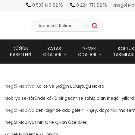
0 533 146 82 16
0 224 713 82 16
İnegöl Mo
DÜĞÜN
YATAK
YEMEK
KOLTUK
PAKETLERI
ODALARI
ODALARI
TAKIMLARI
İnegöl Mobilya
: Kalite ve Şıklığın Buluştuğu Nokta
Mobilya sektöründe köklü bir geçmişe sahip olan İnegöl, yıllardır 
İnegöl Mobilya
denildiğinde akla gelen ilk şey, dayanıklı malzem
İnegöl Mobilyasının Öne Çıkan Özellikleri;
Kaliteli Malzeme Kullanımı