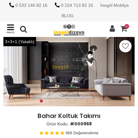
0 533 146 82 16
0 224 713 82 16
İnegöl Mobilya
BLOG
0
menü
3+3+1 (Yataklı)
Bahar Koltuk Takımı
#000968
Ürün Kodu:
968
Değerlendirme