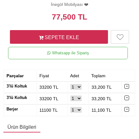
İnegöl Mobilyası ❤️
77,500
TL
SEPETE EKLE
Whatsapp ile Sipariş
Parçalar
Fiyat
Adet
Toplam
3'lü Koltuk
33200
TL
33,200
TL
3'lü Koltuk
33200
TL
33,200
TL
Berjer
11100
TL
11,100
TL
Ürün Bilgileri