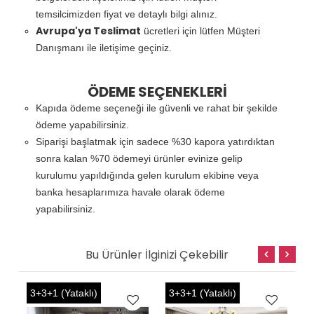
temsilcimizden fiyat ve detaylı bilgi alınız.
Avrupa'ya Teslimat
ücretleri için lütfen Müşteri
Danışmanı ile iletişime geçiniz.
ÖDEME SEÇENEKLERİ
Kapıda ödeme seçeneği ile güvenli ve rahat bir şekilde
ödeme yapabilirsiniz.
Siparişi başlatmak için sadece %30 kapora yatırdıktan
sonra kalan %70 ödemeyi ürünler evinize gelip
kurulumu yapıldığında gelen kurulum ekibine veya
banka hesaplarımıza havale olarak ödeme
yapabilirsiniz.
Bu Ürünler İlginizi Çekebilir
3+3+1 (Yataklı)
3+3+1 (Yataklı)
3