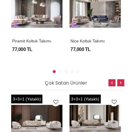
mı
Piramit Koltuk Takımı
Nice Koltuk Takımı
P
77,000 TL
77,000 TL
9
Çok Satan Ürünler
3+3+1 (Yataklı)
3+3+1 (Yataklı)
3