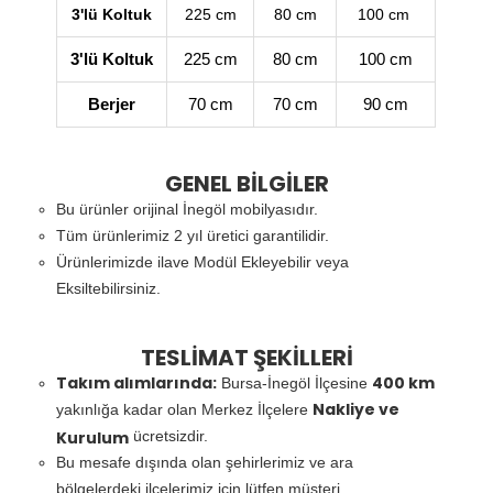
3'lü Koltuk
225 cm
80 cm
100 cm
3'lü Koltuk
225 cm
80 cm
100 cm
Berjer
70 cm
70 cm
90 cm
GENEL BİLGİLER
Bu ürünler orijinal İnegöl mobilyasıdır.
Tüm ürünlerimiz 2 yıl üretici garantilidir.
Ürünlerimizde ilave Modül Ekleyebilir veya
Eksiltebilirsiniz.
TESLİMAT ŞEKİLLERİ
Takım alımlarında:
400 km
Bursa-İnegöl İlçesine
Nakliye ve
yakınlığa kadar olan Merkez İlçelere
Kurulum
ücretsizdir.
Bu mesafe dışında olan şehirlerimiz ve ara
bölgelerdeki ilçelerimiz için lütfen müşteri