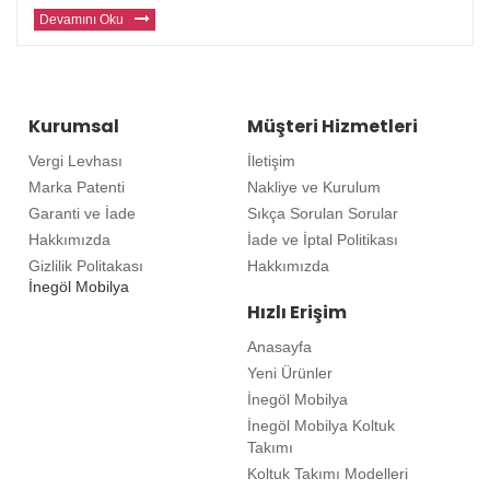
modern mobilyalar sunuyor. Avrupa ve diğer ülkelerde yaşayan gu
Devamını Oku
Kurumsal
Müşteri Hizmetleri
Vergi Levhası
İletişim
Marka Patenti
Nakliye ve Kurulum
Garanti ve İade
Sıkça Sorulan Sorular
Hakkımızda
İade ve İptal Politikası
Gizlilik Politakası
Hakkımızda
İnegöl Mobilya
Hızlı Erişim
Anasayfa
Yeni Ürünler
İnegöl Mobilya
İnegöl Mobilya Koltuk
Takımı
Koltuk Takımı Modelleri