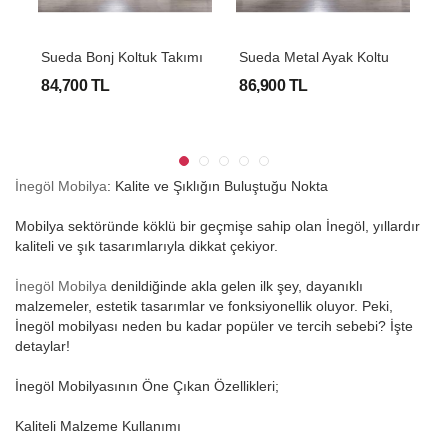
S
Ueda Metal Ayak Koltuk Takımı
Sueda Bonj Koltuk Takımı
N
84,700 TL
86,900 TL
9
İnegöl Mobilya
: Kalite ve Şıklığın Buluştuğu Nokta
Mobilya sektöründe köklü bir geçmişe sahip olan İnegöl, yıllardır
kaliteli ve şık tasarımlarıyla dikkat çekiyor.
İnegöl Mobilya
denildiğinde akla gelen ilk şey, dayanıklı
malzemeler, estetik tasarımlar ve fonksiyonellik oluyor. Peki,
İnegöl mobilyası neden bu kadar popüler ve tercih sebebi? İşte
detaylar!
İnegöl Mobilyasının Öne Çıkan Özellikleri;
Kaliteli Malzeme Kullanımı