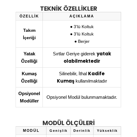
TEKNİK ÖZELLİKLER
ÖZELLİK
AÇIKLAMA
● 3'lü Koltuk
Takım
● 3'lü Koltuk
İçeriği
● Berjer
yatak
Yatak
Sırtlar Geriye giderek
olabilmektedir
Özelliği
Kadife
Kumaş
Silinebilir, İthal
Kumaş
Özelliği
kullanılmaktadır
Opsiyonel
Opsiyonel Modül bulunmamaktadır.
Modüller
MODÜL ÖLÇÜLERİ
MODÜL
Genişlik
Derinlik
Yükseklik