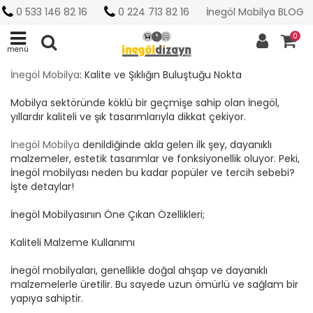
0 533 146 82 16
0 224 713 82 16
İnegöl Mobilya BLOG
0
menü
İnegöl Mobilya
: Kalite ve Şıklığın Buluştuğu Nokta
Mobilya sektöründe köklü bir geçmişe sahip olan İnegöl,
yıllardır kaliteli ve şık tasarımlarıyla dikkat çekiyor.
İnegöl Mobilya
denildiğinde akla gelen ilk şey, dayanıklı
malzemeler, estetik tasarımlar ve fonksiyonellik oluyor. Peki,
İnegöl mobilyası neden bu kadar popüler ve tercih sebebi?
İşte detaylar!
İnegöl Mobilyasının Öne Çıkan Özellikleri;
Kaliteli Malzeme Kullanımı
İnegöl mobilyaları, genellikle doğal ahşap ve dayanıklı
malzemelerle üretilir. Bu sayede uzun ömürlü ve sağlam bir
yapıya sahiptir.