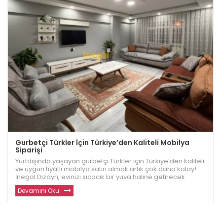
Gurbetçi Türkler İçin Türkiye’den Kaliteli Mobilya
Siparişi
Yurtdışında yaşayan gurbetçi Türkler için Türkiye’den kaliteli
ve uygun fiyatlı mobilya satın almak artık çok daha kolay!
İnegöl Dizayn, evinizi sıcacık bir yuva haline getirecek
dayanıklı ve modern mobilyalar sunuyor. Avrupa ve diğer
Devamını Oku
ülkelerde yaşayan gu